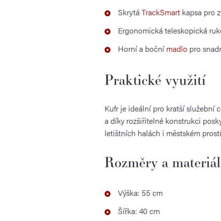
Skrytá
TrackSmart
kapsa pro z
Ergonomická teleskopická rukoj
Horní a boční
madlo
pro snad
Praktické využití
Kufr je ideální pro kratší služebn
a díky rozšiřitelné konstrukci posky
letištních halách i městském prostř
Rozměry a materiál
Výška: 55 cm
Šířka: 40 cm