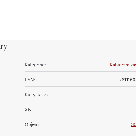
ry
Kategorie
:
Kabinová za
EAN
:
761116
Kufry barva
:
Styl
:
Objem
:
35