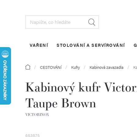
Přejít
na
obsah
VAŘENÍ
STOLOVÁNÍ A SERVÍROVÁNÍ
G
Domů
CESTOVÁNÍ
Kufry
Kabinová zavazadla
K
Kabinový kufr Vict
Taupe Brown
VICTORINOX
653875