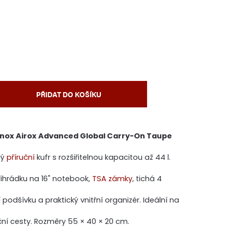
PŘIDAT DO KOŠÍKU
inox Airox Advanced Global Carry-On Taupe
ný
příruční
kufr s rozšiřitelnou kapacitou až 44 l.
řihrádku na 16" notebook,
TSA zámky
, tichá 4
í podšívku a praktický vnitřní organizér. Ideální na
ační cesty. Rozměry 55 × 40 × 20 cm.