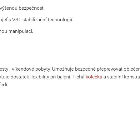
výšenou bezpečnost.
eť s VST stabilizační technologií.
nou manipulaci.
í cesty i víkendové pobyty. Umožňuje bezpečně přepravovat oblečen
tuje dostatek flexibility při balení. Tichá
kolečka
a stabilní konstr
edí.