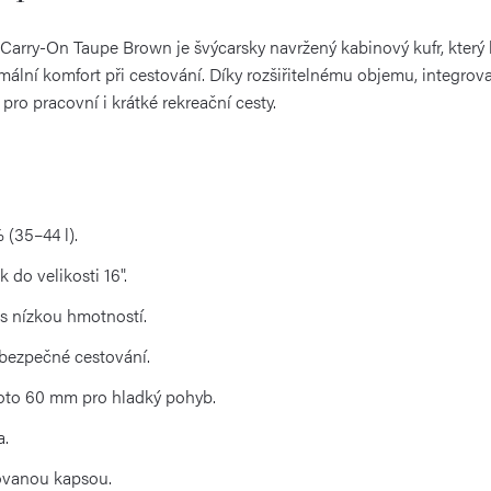
Carry-On Taupe Brown je švýcarsky navržený kabinový kufr, kter
mální komfort při cestování. Díky rozšiřitelnému objemu, integro
pro pracovní i krátké rekreační cesty.
 (35–44 l).
do velikosti 16".
s nízkou hmotností.
 bezpečné cestování.
to 60 mm pro hladký pohyb.
a.
ťovanou kapsou.