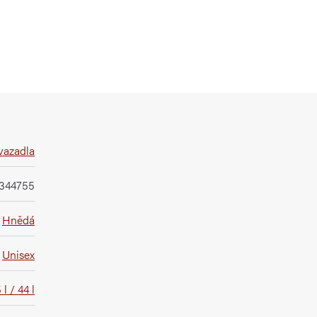
vazadla
0344755
Hnědá
Unisex
 l / 44 l