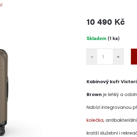
ní
10 490 Kč
Měrná
Skladem
(1 ks)
cena:
−
+
Kabinový kufr Victor
Brown
je lehký a odol
Nabízí integrovanou p
kolečka
, antibakteriáln
kratší služební i rekre