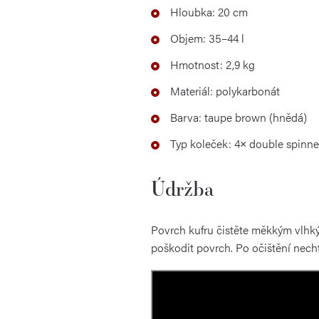
Hloubka: 20 cm
Objem: 35–44 l
Hmotnost: 2,9 kg
Materiál: polykarbonát
Barva: taupe brown (hnědá)
Typ koleček: 4× double spinne
Údržba
Povrch kufru čistěte měkkým vlhký
poškodit povrch. Po očištění nech