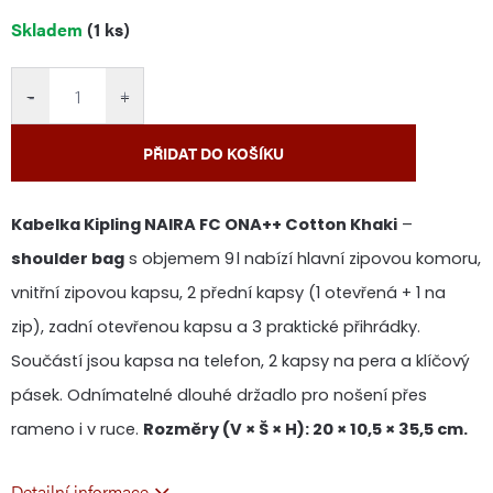
Měrná
Skladem
(1 ks)
cena:
−
+
PŘIDAT DO KOŠÍKU
Kabelka Kipling NAIRA FC ONA++ Cotton Khaki
–
shoulder bag
s objemem 9 l nabízí hlavní zipovou komoru,
vnitřní zipovou kapsu, 2 přední kapsy (1 otevřená + 1 na
zip), zadní otevřenou kapsu a 3 praktické přihrádky.
Součástí jsou kapsa na telefon, 2 kapsy na pera a klíčový
pásek. Odnímatelné dlouhé držadlo pro nošení přes
rameno i v ruce.
Rozměry (V × Š × H): 20 × 10,5 × 35,5 cm.
Detailní informace