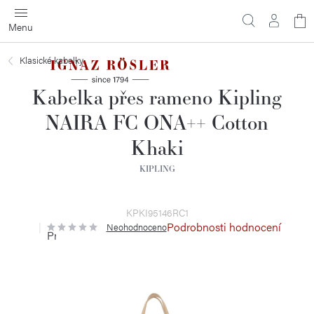
Přejít
N
na
obsah
ko
Klasické kabelky
Kabelka přes rameno Kipling
NAIRA FC ONA++ Cotton
Khaki
KIPLING
KPKI95146RC1
Podrobnosti hodnocení
Neohodnoceno
Průměrné
hodnocení
produktu
je
0,0
z
5
hvězdiček.