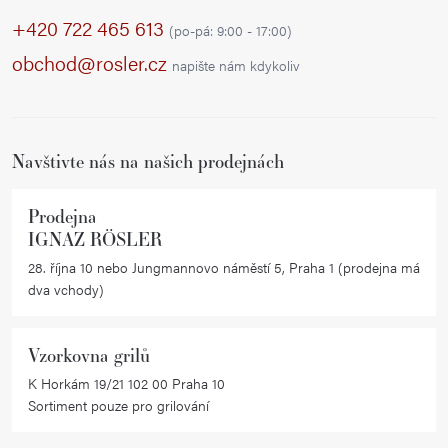
p
+420 722 465 613
(po-pá: 9:00 - 17:00)
a
obchod@rosler.cz
napište nám kdykoliv
t
í
Navštivte nás na našich prodejnách
Prodejna
IGNAZ RÖSLER
28. října 10 nebo Jungmannovo náměstí 5, Praha 1 (prodejna má
dva vchody)
Vzorkovna grilů
K Horkám 19/21 102 00 Praha 10
Sortiment pouze pro grilování