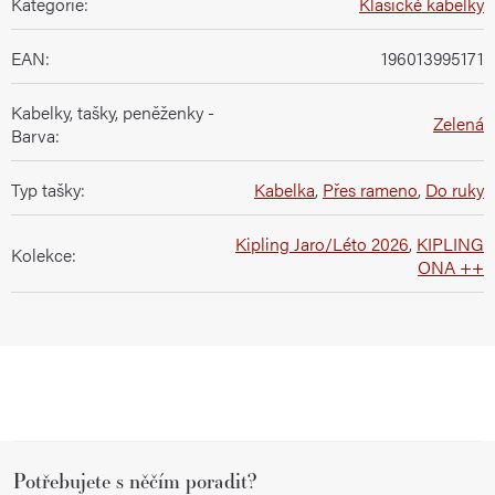
Kategorie
:
Klasické kabelky
EAN
:
196013995171
Kabelky, tašky, peněženky -
Zelená
Barva
:
Typ tašky
:
Kabelka
,
Přes rameno
,
Do ruky
Kipling Jaro/Léto 2026
,
KIPLING
Kolekce
:
ONA ++
Z
Potřebujete s něčím poradit?
á