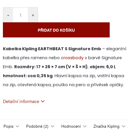
cena:
−
+
PŘIDAT DO KOŠÍKU
Kabelka Kipling EARTHBEAT S Signature Emb
– elegantní
kabelka přes rameno nebo
crossbody
v barvě Signature
Emb.
Rozměry: 17 × 26 × 7 cm (V × Š × H)
,
objem: 6,0 l
,
hmotnost: cca 0,35 kg
. Hlavní kapsa na zip, vnitřní kapsa
na zip, otevřená kapsa, poutko na pero a přívěsek opičky.
Detailní informace
Popis
Podobné (2)
Hodnocení
Značka
Kipling