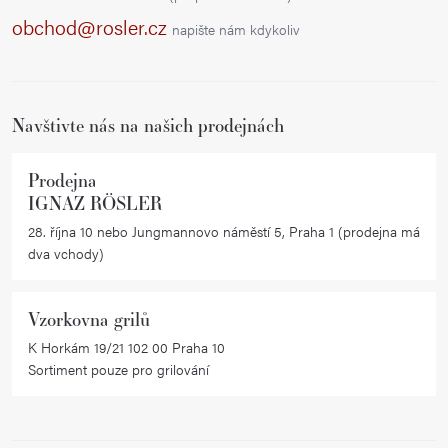
a
obchod@rosler.cz
napište nám kdykoliv
t
í
Navštivte nás na našich prodejnách
Prodejna
IGNAZ RÖSLER
28. října 10 nebo Jungmannovo náměstí 5, Praha 1 (prodejna má
dva vchody)
Vzorkovna grilů
K Horkám 19/21 102 00 Praha 10
Sortiment pouze pro grilování