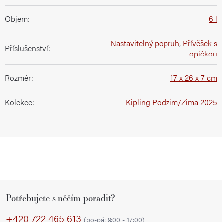
Objem
:
6 l
Nastavitelný popruh
,
Přívěšek s
Příslušenství
:
opičkou
Rozměr
:
17 x 26 x 7 cm
Kolekce
:
Kipling Podzim/Zima 2025
Z
Potřebujete s něčím poradit?
á
p
+420 722 465 613
(po-pá: 9:00 - 17:00)