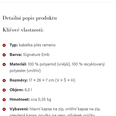
Detailní popis produktu
Klíčové vlastnosti:
Typ:
kabelka přes rameno
Barva:
Signature Emb
Materiál:
100 % polyamid (vnější), 100 % recyklovaný
polyester (vnitřní)
Rozměry:
17 × 26 × 7 cm (V × Š × H)
Objem:
6,0 l
Hmotnost:
cca 0,35 kg
Vybavení:
hlavní kapsa na zip, vnitřní kapsa na zip,
otevřená kapsa, poutko na pero, přívěsek opičky