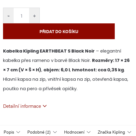
cena:
−
+
PŘIDAT DO KOŠÍKU
Kabelka Kipling EARTHBEAT S Black Noir
– elegantní
kabelka přes rameno v barvě Black Noir.
Rozměry: 17 × 26
× 7 cm (V × Š × H)
,
objem: 6,0 l
,
hmotnost: cca 0,35 kg
.
Hlavní kapsa na zip, vnitřní kapsa na zip, otevřená kapsa,
poutko na pero a přívěsek opičky.
Detailní informace
Popis
Podobné (2)
Hodnocení
Značka
Kipling