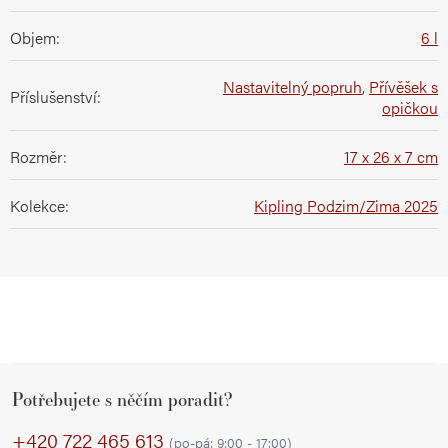
Objem
:
6 l
Nastavitelný popruh
,
Přívěšek s
Příslušenství
:
opičkou
Rozměr
:
17 x 26 x 7 cm
Kolekce
:
Kipling Podzim/Zima 2025
Z
Potřebujete s něčím poradit?
á
p
+420 722 465 613
(po-pá: 9:00 - 17:00)