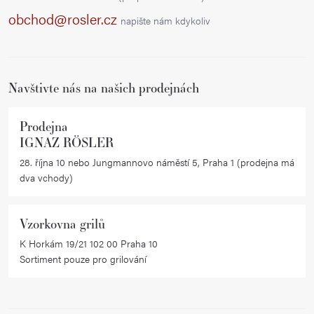
a
obchod@rosler.cz
napište nám kdykoliv
t
í
Navštivte nás na našich prodejnách
Prodejna
IGNAZ RÖSLER
28. října 10 nebo Jungmannovo náměstí 5, Praha 1 (prodejna má
dva vchody)
Vzorkovna grilů
K Horkám 19/21 102 00 Praha 10
Sortiment pouze pro grilování