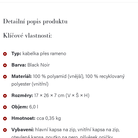
Detailní popis produktu
Klíčové vlastnosti:
Typ:
kabelka přes rameno
Barva:
Black Noir
Materiál:
100 % polyamid (vnější), 100 % recyklovaný
polyester (vnitřní)
Rozměry:
17 × 26 × 7 cm (V × Š × H)
Objem:
6,0 l
Hmotnost:
cca 0,35 kg
Vybavení:
hlavní kapsa na zip, vnitřní kapsa na zip,
otevřená kapsa, poutko na pero, přívěsek opičky