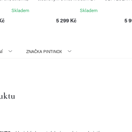
á ocel
ks modrá
dřevěn
Skladem
Skladem
NOX
VICTORINOX
PI
Kč
5 299 Kč
5 
Í
ZNAČKA
PINTINOX
duktu