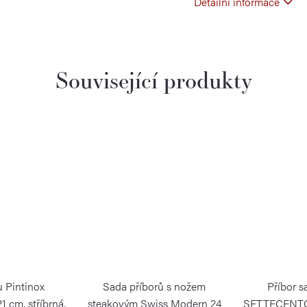
Detailní informace
Související produkty
u Pintinox
Sada příborů s nožem
Příbor s
cm, stříbrná,
steakovým Swiss Modern 24
SETTECENTO