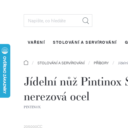
Přejít
na
obsah
VAŘENÍ
STOLOVÁNÍ A SERVÍROVÁNÍ
G
Domů
STOLOVÁNÍ A SERVÍROVÁNÍ
PŘÍBORY
Jídeln
Jídelní nůž Pintinox
nerezová ocel
PINTINOX
205000CC