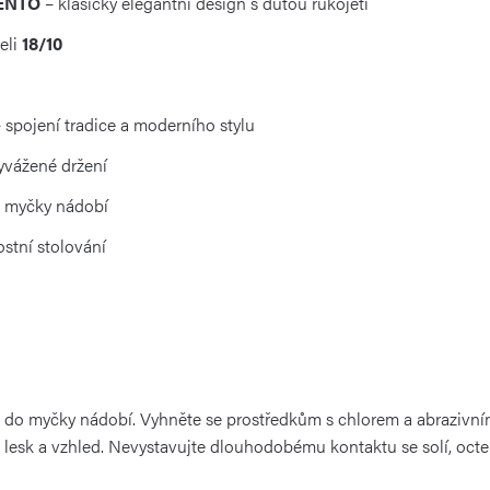
CENTO
– klasický elegantní design s dutou rukojetí
eli
18/10
 spojení tradice a moderního stylu
yvážené držení
o myčky nádobí
ostní stolování
e do myčky nádobí. Vyhněte se prostředkům s chlorem a abrazivn
 lesk a vzhled. Nevystavujte dlouhodobému kontaktu se solí, oct