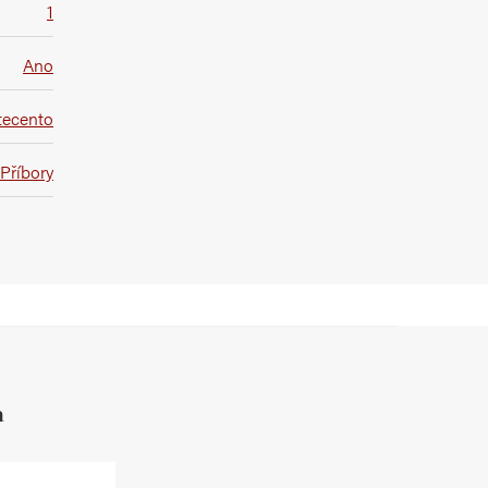
1
Ano
tecento
Příbory
h