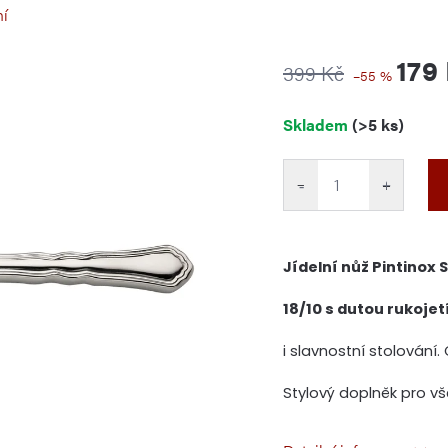
ní
179
399 Kč
–55 %
Měrná
Skladem
(>5 ks)
cena:
−
+
Jídelní nůž Pintinox 
18/10 s dutou rukojet
i slavnostní stolování
Stylový doplněk pro vše