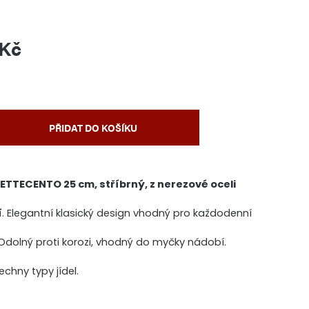
 Kč
PŘIDAT DO KOŠÍKU
SETTECENTO 25 cm, stříbrný, z nerezové oceli
í
. Elegantní klasický design vhodný pro každodenní
. Odolný proti korozi, vhodný do myčky nádobí.
chny typy jídel.