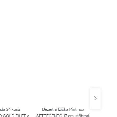
ada 24 kusů
Dezertní lžička Pintinox
Salátov
 GOLD FILET v
SETTECENTO 17 cm, stříbrná,
C