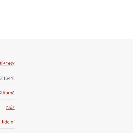
ŘÍBORY
3116441
Stříbrná
Nůž
Jídelní