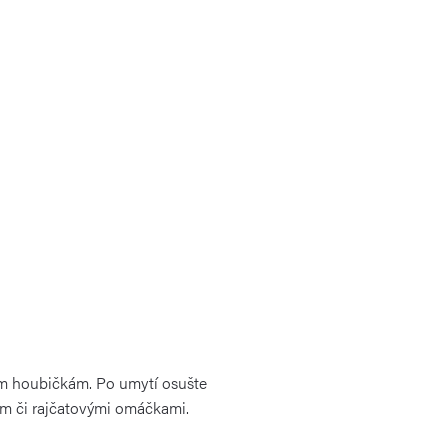
ím houbičkám. Po umytí osušte
em či rajčatovými omáčkami.