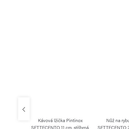
 Pintinox
Kávová lžička Pintinox
Nůž na ryb
, stříbrná,
SETTECENTO 11 cm, stříbrná,
SETTECENTO 21 