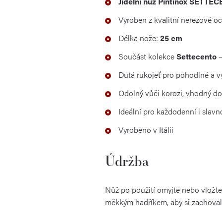
Jídelní nůž Pintinox SETTE
Vyroben z kvalitní nerezové oc
Délka nože:
25 cm
Součást kolekce
Settecento
–
Dutá rukojeť pro pohodlné a v
Odolný vůči korozi, vhodný d
Ideální pro každodenní i slavn
Vyrobeno v Itálii
Údržba
Nůž po použití omyjte nebo vložt
měkkým hadříkem, aby si zachoval