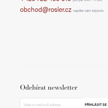
t
obchod@rosler.cz
napište nám kdykoliv
í
Odebírat newsletter
PŘIHLÁSIT SE