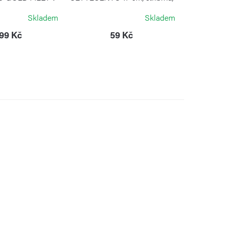
é krabici
nerezová ocel
Skladem
Skladem
NTINOX
PINTINOX
999 Kč
59 Kč