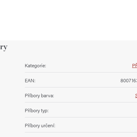
ry
Kategorie
:
P
EAN
:
800716
Příbory barva
:
Příbory typ
:
Příbory určení
: