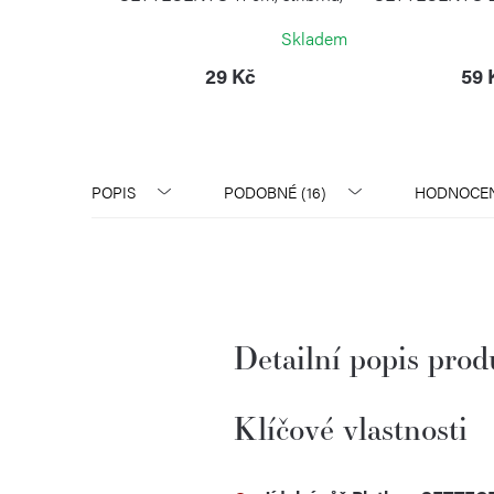
ocel
nerezová ocel
nerezov
Skladem
Skladem
X
PINTINOX
PINTI
č
29 Kč
59 
POPIS
PODOBNÉ (16)
HODNOCEN
Detailní popis pro
Klíčové vlastnosti