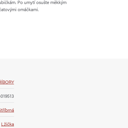
houbičkám. Po umytí osušte měkkým
ajčatovými omáčkami.
ŘÍBORY
019513
Stříbrná
Lžička