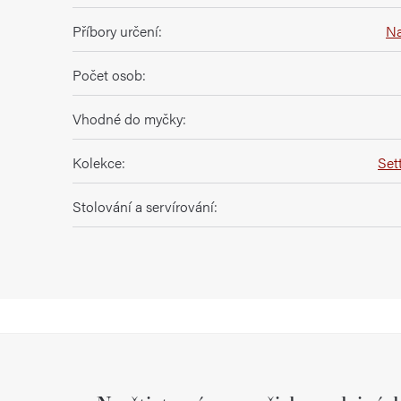
Příbory určení
:
Na
Počet osob
:
Vhodné do myčky
:
Kolekce
:
Set
Stolování a servírování
: