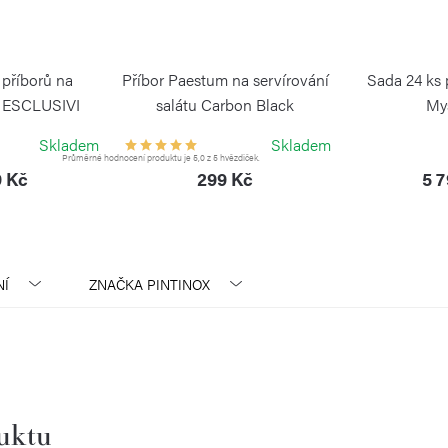
 příborů na
Příbor Paestum na servírování
Sada 24 ks 
y ESCLUSIVI
salátu Carbon Black
My
NOX
BLIMPLUS
PI
Skladem
Skladem
Průměrné hodnocení produktu je 5,0 z 5 hvězdiček.
9 Kč
299 Kč
5 
Í
ZNAČKA
PINTINOX
duktu