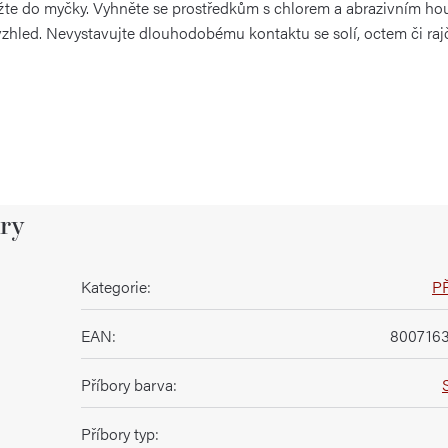
ožte do myčky. Vyhněte se prostředkům s chlorem a abrazivním 
 vzhled. Nevystavujte dlouhodobému kontaktu se solí, octem či r
ry
Kategorie
:
P
EAN
:
8007163
Příbory barva
:
Příbory typ
: