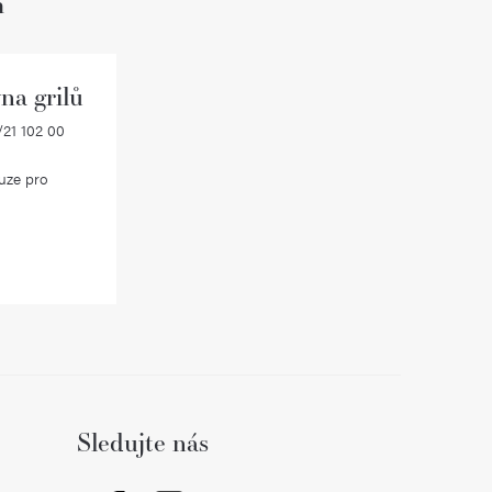
h
na grilů
21 102 00
uze pro
Sledujte nás