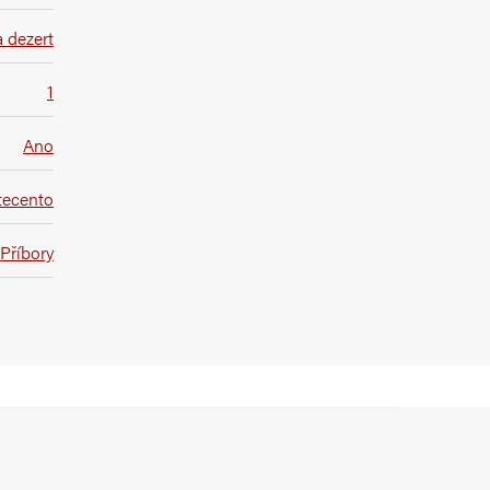
 dezert
1
Ano
tecento
Příbory