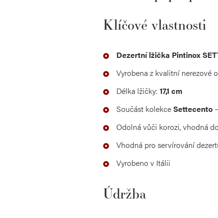
Klíčové vlastnosti
Dezertní lžička Pintinox S
Vyrobena z kvalitní nerezové 
Délka lžičky:
17,1 cm
Součást kolekce
Settecento
–
Odolná vůči korozi, vhodná d
Vhodná pro servírování dezert
Vyrobeno v Itálii
Údržba