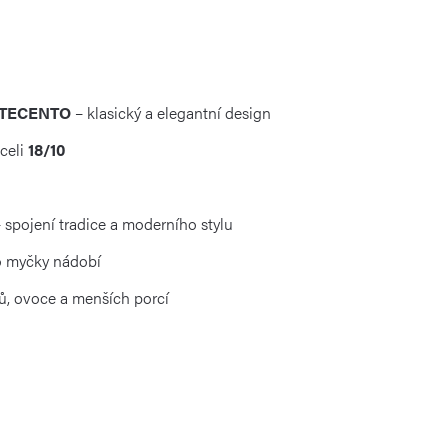
ETTECENTO
– klasický a elegantní design
oceli
18/10
 spojení tradice a moderního stylu
o myčky nádobí
ů, ovoce a menších porcí