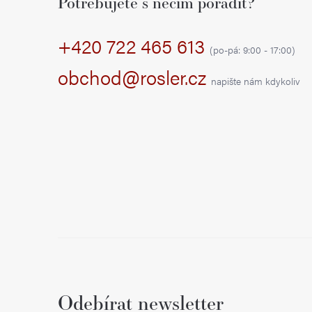
Potřebujete s něčím poradit?
p
+420 722 465 613
a
(po-pá: 9:00 - 17:00)
t
obchod@rosler.cz
napište nám kdykoliv
í
Odebírat newsletter