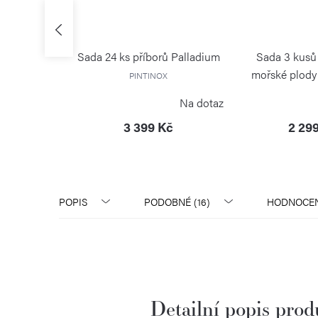
 servírování
Sada 24 ks příborů Palladium
Sada 3 kusů
 Forest
mořské plod
PINTINOX
S
PINTI
Skladem
Na dotaz
č
3 399 Kč
2 29
POPIS
PODOBNÉ (16)
HODNOCEN
Detailní popis pro