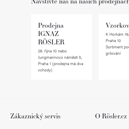
Navštivte nás na našich prodejnác
Prodejna
Vzorkov
IGNAZ
K Horkám 19/
RÖSLER
Praha 10
Sortiment po
28. října 10 nebo
grilování
Jungmannovo náměstí 5,
Praha 1 (prodejna má dva
vchody)
Zákaznický servis
O Rösler.cz