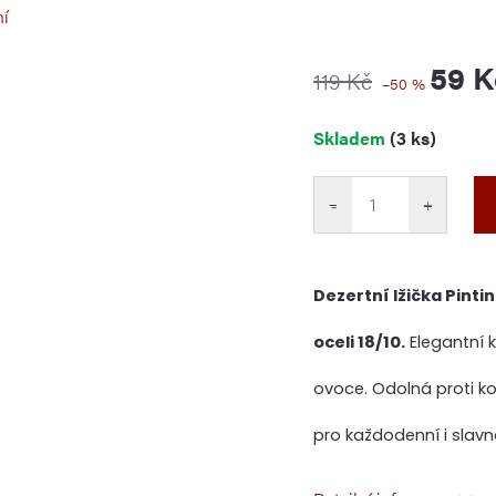
ní
59 K
119 Kč
–50 %
Měrná
Skladem
(3 ks)
cena:
−
+
Dezertní lžička Pinti
oceli 18/10.
Elegantní k
ovoce. Odolná proti k
pro každodenní i slavn