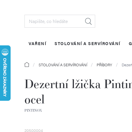
Přejít
na
obsah
VAŘENÍ
STOLOVÁNÍ A SERVÍROVÁNÍ
G
Domů
STOLOVÁNÍ A SERVÍROVÁNÍ
PŘÍBORY
Dezert
Dezertní lžička Pin
ocel
PINTINOX
20500004