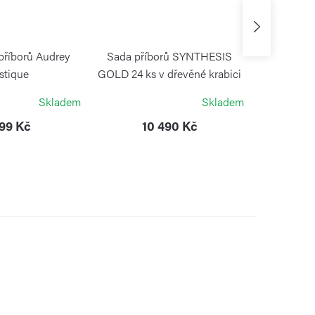
příborů Audrey
Sada příborů SYNTHESIS
Koláčová 
stique
GOLD 24 ks v dřevěné krabici
SETTEC
NTINOX
PINTINOX
Skladem
Skladem
799 Kč
10 490 Kč