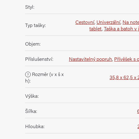
Styl
:
Cestovní
,
Univerzální
,
Na not
Typ tašky
:
tablet
,
Taška a batoh v
Objem
:
Příslušenství
:
Nastavitelný popruh
,
Přívěšek s 
Rozměr (v x š x
?
35,8 x 62,5 x
h)
:
Výška
:
Šířka
:
Hloubka
: