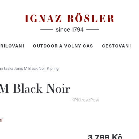
RILOVÁNÍ
OUTDOOR A VOLNÝ ČAS
CESTOVÁNÍ
ní taška Jonis M Black Noir
Kipling
 M Black Noir
KPKI7893P391
ní
3 799 Kč