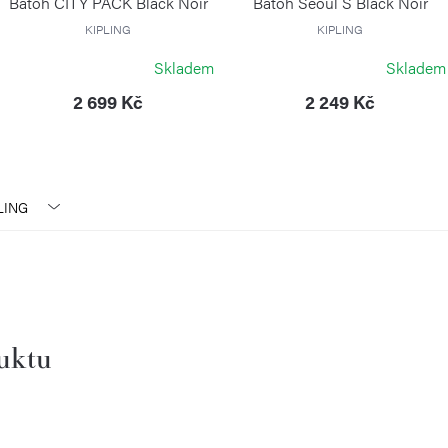
Batoh CITY PACK Black Noir
Batoh Seoul S Black Noir
KIPLING
KIPLING
Skladem
Skladem
2 699 Kč
2 249 Kč
LING
duktu