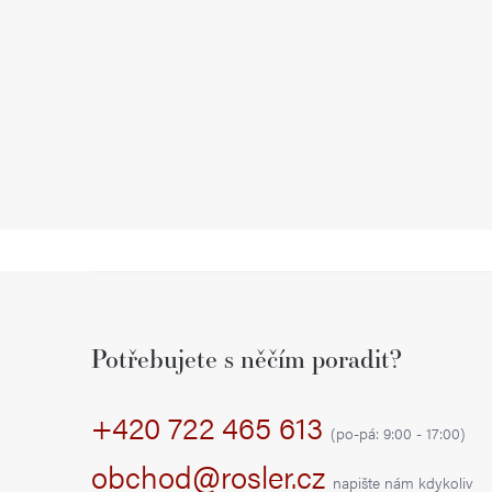
Z
á
Potřebujete s něčím poradit?
p
+420 722 465 613
a
(po-pá: 9:00 - 17:00)
t
obchod@rosler.cz
napište nám kdykoliv