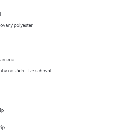
d
lovaný polyester
 rameno
uhy na záda - lze schovat
ip
zip