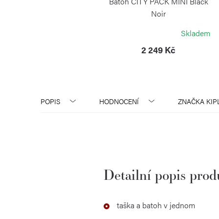
Batoh CITY PACK MINI Black
Noir
KIPLING
Skladem
2 249 Kč
POPIS
HODNOCENÍ
ZNAČKA
KIP
Detailní popis pro
taška a batoh v jednom