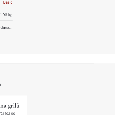
Basic
1,06 kg
rodána…
h
na grilů
21 102 00