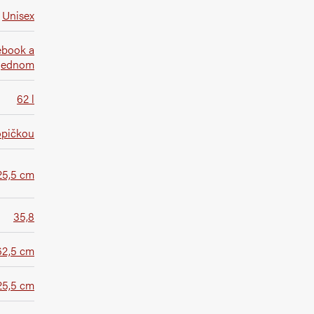
Unisex
ebook a
 jednom
62 l
opičkou
 25,5 cm
35,8
62,5 cm
25,5 cm