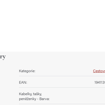
ry
Kategorie
:
Cestovn
EAN
:
19411
Kabelky, tašky,
peněženky - Barva
: