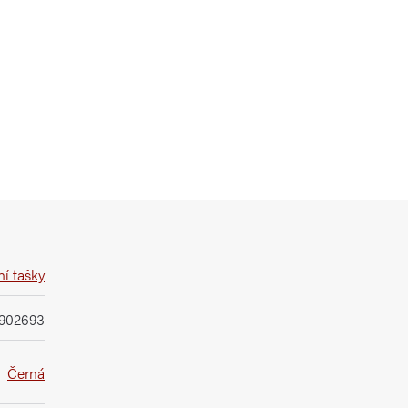
í tašky
3902693
Černá