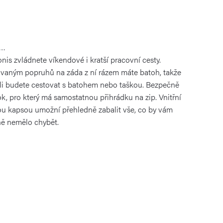
a…
nis zvládnete víkendové i kratší pracovní cesty.
ovaným popruhů na záda z ní rázem máte batoh, takže
tli budete cestovat s batohem nebo taškou. Bezpečně
ok, pro který má samostatnou přihrádku na zip. Vnitřní
ou kapsou umožní přehledně zabalit vše, co by vám
ě nemělo chybět.