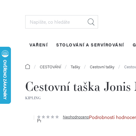
Přejít
na
obsah
VAŘENÍ
STOLOVÁNÍ A SERVÍROVÁNÍ
G
Domů
CESTOVÁNÍ
Tašky
Cestovní tašky
Cestov
Cestovní taška Jonis
KIPLING
Podrobnosti hodnoce
Neohodnoceno
Průměrné
hodnocení
produktu
je
0,0