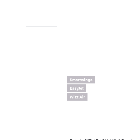
Smartwings
EasyJet
Wizz Air