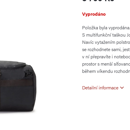
Měrná
Vyprodáno
cena:
Položka byla vyprodán
S multifunkční taškou Jo
Navíc vytažením polstr
se rozhodnete sami, jes
v ní přepravíte i notebo
prostor s menší síťovan
během víkendu rozhodn
Detailní informace