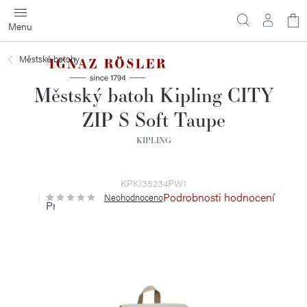
Přejít
N
na
obsah
ko
Městské batohy
Městský batoh Kipling CITY
ZIP S Soft Taupe
KIPLING
KPKI35234PW1
Podrobnosti hodnocení
Neohodnoceno
Průměrné
hodnocení
produktu
je
0,0
z
5
hvězdiček.