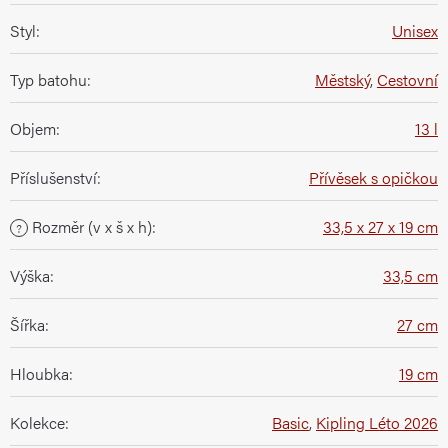
Styl
:
Unisex
Typ batohu
:
Městský
,
Cestovní
Objem
:
13 l
Příslušenství
:
Přívěsek s opičkou
Rozměr (v x š x h)
:
33,5 x 27 x 19 cm
?
Výška
:
33,5 cm
Šířka
:
27 cm
Hloubka
:
19 cm
Kolekce
:
Basic
,
Kipling Léto 2026