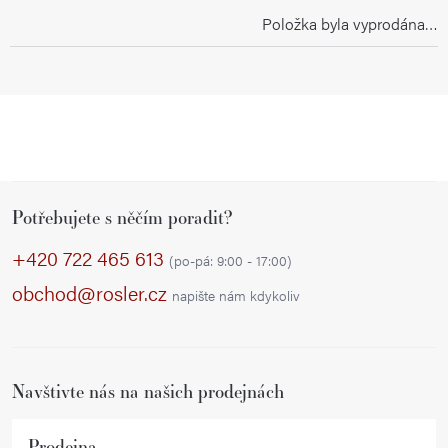
Položka byla vyprodána…
Z
Potřebujete s něčím poradit?
á
p
+420 722 465 613
(po-pá: 9:00 - 17:00)
a
obchod@rosler.cz
napište nám kdykoliv
t
í
Navštivte nás na našich prodejnách
Prodejna