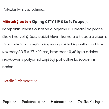
Položka byla vyprodána…
cena:
Městský batoh
Kipling CITY ZIP S Soft Taupe
je
kompaktní městský batoh o objemu 13 l ideální do práce,
školy i na volný čas. Nabízí hlavní komoru s klopou a zipem,
více vnitřních i vnějších kapes a praktické poutko na klíče.
Rozměry 33,5 × 27 × 19 cm, hmotnost 0,48 kg a odolný
recyklovaný polyamid zajišťují pohodlné každodenní
nošení.
Detailní informace
Popis
Podobné (1)
Hodnocení
Značka
Kipling