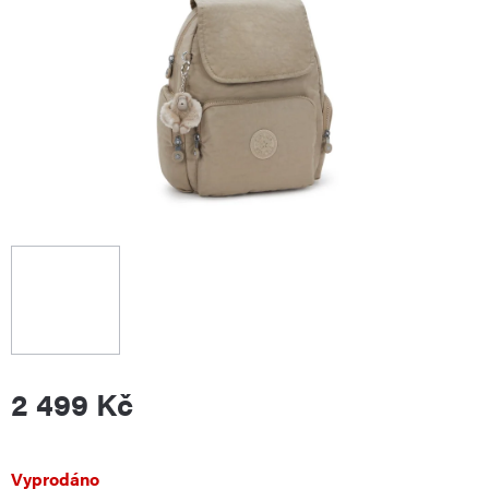
2 499 Kč
Měrná
Vyprodáno