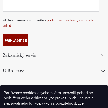
Vložením e-mailu souhlasíte s
podmínkami ochrany osobních
údajů
PŘIHLÁSIT SE
Zákaznický servis
O Rösler.cz
Sledujte nás
Používáme cookies, abychom Vám umožnili pohodlné
prohlížení webu a díky analýze provozu webu neustále
zlepšovali jeho funkce, výkon a použitelnost.
zde
.