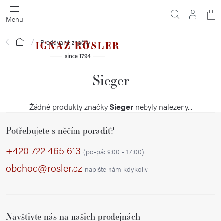
Přejít
N
na
obsah
ko
Domů
Prodávané značky
Sieger
Žádné produkty značky
Sieger
nebyly nalezeny...
Z
Potřebujete s něčím poradit?
á
p
+420 722 465 613
(po-pá: 9:00 - 17:00)
a
obchod@rosler.cz
napište nám kdykoliv
t
í
Navštivte nás na našich prodejnách