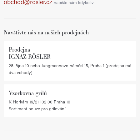
obchod@rosler.cz
napište nám kdykoliv
t
í
Navštivte nás na našich prodejnách
Prodejna
IGNAZ RÖSLER
28. října 10 nebo Jungmannovo náměstí 5, Praha 1 (prodejna má
dva vchody)
Vzorkovna grilů
K Horkám 19/21 102 00 Praha 10
Sortiment pouze pro grilování