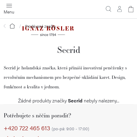
Přejít
N
na
obsah
ko
Domů
Prodávané značky
Secrid
Secrid je holandská značka, která přináší inovativní peněženky s
revolučním mechanismem pro bezpečné ukládání karet. Design,
funkčnost a kvalita v jednom.
Žádné produkty značky
Secrid
nebyly nalezeny...
Z
Potřebujete s něčím poradit?
á
p
+420 722 465 613
(po-pá: 9:00 - 17:00)
a