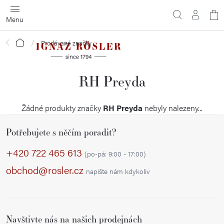
Přejít
N
na
obsah
ko
Domů
Prodávané značky
RH Preyda
Žádné produkty značky
RH Preyda
nebyly nalezeny...
Z
Potřebujete s něčím poradit?
á
p
+420 722 465 613
(po-pá: 9:00 - 17:00)
a
obchod@rosler.cz
napište nám kdykoliv
t
í
Navštivte nás na našich prodejnách