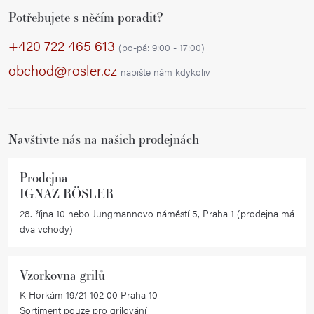
Z
l
Potřebujete s něčím poradit?
á
á
p
d
+420 722 465 613
(po-pá: 9:00 - 17:00)
a
a
obchod@rosler.cz
napište nám kdykoliv
c
t
í
í
p
r
Navštivte nás na našich prodejnách
v
k
Prodejna
y
IGNAZ RÖSLER
v
28. října 10 nebo Jungmannovo náměstí 5, Praha 1 (prodejna má
ý
dva vchody)
p
i
Vzorkovna grilů
s
K Horkám 19/21 102 00 Praha 10
u
Sortiment pouze pro grilování