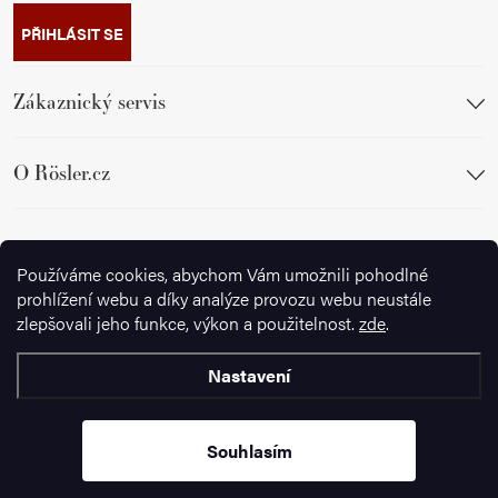
PŘIHLÁSIT SE
Zákaznický servis
O Rösler.cz
Sledujte nás
Používáme cookies, abychom Vám umožnili pohodlné
prohlížení webu a díky analýze provozu webu neustále
zlepšovali jeho funkce, výkon a použitelnost.
zde
.
Nastavení
Copyright 2026
Ignazrosler.cz
. Všechna práva vyhrazena.
Upravit
nastavení cookies
Souhlasím
Vytvořil Shoptet Premium