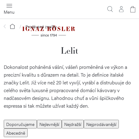
Přejít
N
na
obsah
ko
Domů
Prodávané značky
Lelit
Dokonalost poháněná vášní, vášeň proměněná ve výkon a
precizní kvalitu s důrazem na detail. To je definice italské
značky Lelit. Již více než 20 let vyvíjí, vyrábí a distrubuuje do
celého světa luxusně propracované domácí kávovary v
nadčasovém designu. Lahodnou chuť a vůni špičkového
espressa si tak můžete užívat každý den.
Ř
Doporučujeme
Nejlevnější
Nejdražší
Nejprodávanější
a
Abecedně