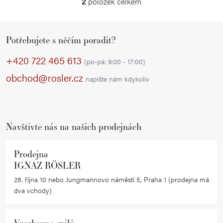
ů
2
položek celkem
O
v
Z
l
Potřebujete s něčím poradit?
á
á
p
d
+420 722 465 613
(po-pá: 9:00 - 17:00)
a
a
obchod@rosler.cz
napište nám kdykoliv
c
t
í
í
p
r
Navštivte nás na našich prodejnách
v
k
Prodejna
y
IGNAZ RÖSLER
v
28. října 10 nebo Jungmannovo náměstí 5, Praha 1 (prodejna má
ý
dva vchody)
p
i