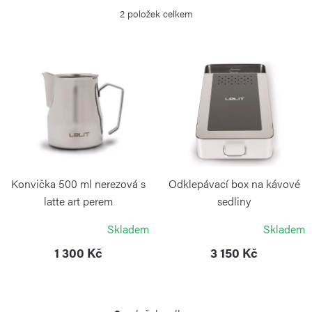
z
2
položek celkem
e
n
V
í
ý
p
p
r
i
o
s
d
p
u
r
Konvička 500 ml nerezová s
Odklepávací box na kávové
k
o
latte art perem
sedliny
t
LELIT
LELIT
d
Skladem
Skladem
ů
u
1 300 Kč
3 150 Kč
k
t