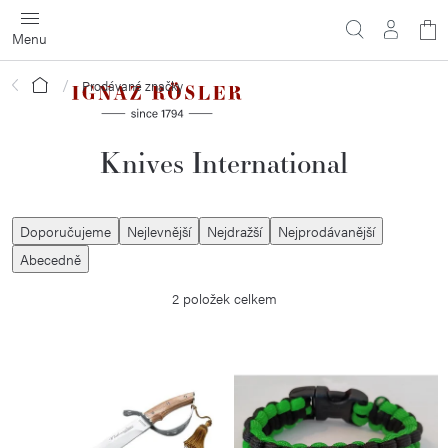
Přejít
N
na
obsah
ko
Domů
Prodávané značky
Knives International
Ř
Doporučujeme
Nejlevnější
Nejdražší
Nejprodávanější
a
Abecedně
z
2
položek celkem
e
n
V
í
ý
p
p
r