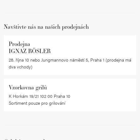
c
t
í
í
p
r
Navštivte nás na našich prodejnách
v
k
Prodejna
y
IGNAZ RÖSLER
v
28. října 10 nebo Jungmannovo náměstí 5, Praha 1 (prodejna má
ý
dva vchody)
p
i
Vzorkovna grilů
s
K Horkám 19/21 102 00 Praha 10
u
Sortiment pouze pro grilování