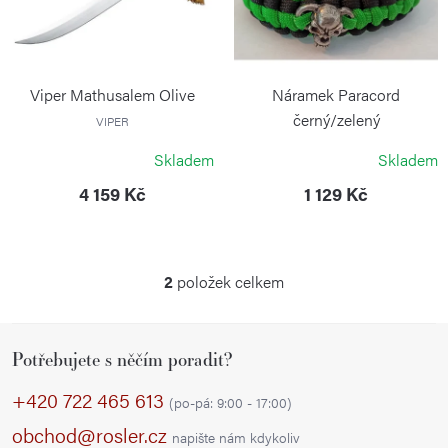
i
o
s
d
p
u
r
Viper Mathusalem Olive
Náramek Paracord
k
o
černý/zelený
VIPER
t
WILSON TACTICAL
d
Skladem
Skladem
ů
u
4 159 Kč
1 129 Kč
k
t
ů
2
položek celkem
O
v
Z
l
Potřebujete s něčím poradit?
á
á
p
d
+420 722 465 613
(po-pá: 9:00 - 17:00)
a
a
obchod@rosler.cz
napište nám kdykoliv