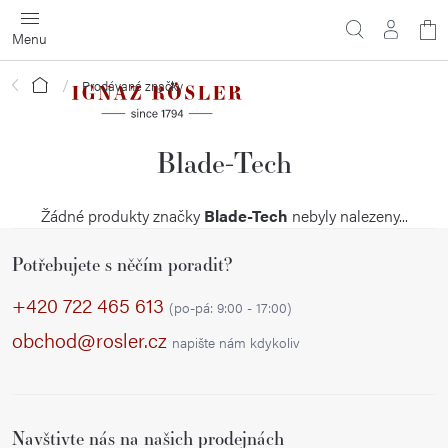
Přejít
N
na
obsah
ko
Domů
Prodávané značky
Blade-Tech
Žádné produkty značky
Blade-Tech
nebyly nalezeny...
Z
Potřebujete s něčím poradit?
á
p
+420 722 465 613
(po-pá: 9:00 - 17:00)
a
obchod@rosler.cz
napište nám kdykoliv
t
í
Navštivte nás na našich prodejnách