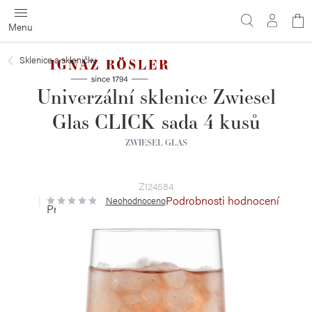
Přejít
N
na
obsah
ko
Sklenice a skleničky
Univerzální sklenice Zwiesel
Glas CLICK sada 4 kusů
ZWIESEL GLAS
Z124584
Podrobnosti hodnocení
Neohodnoceno
Průměrné
hodnocení
produktu
je
0,0
z
5
hvězdiček.