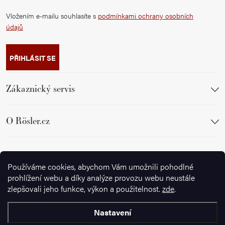
Vložením e-mailu souhlasíte s
podmínkami ochrany osobních
údajů
PŘIHLÁSIT SE
Zákaznický servis
O Rösler.cz
Sledujte nás
Používáme cookies, abychom Vám umožnili pohodlné
prohlížení webu a díky analýze provozu webu neustále
zlepšovali jeho funkce, výkon a použitelnost.
zde
.
Nastavení
Copyright 2026
Ignazrosler.cz
. Všechna práva vyhrazena.
Upravit