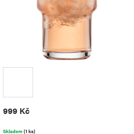
999 Kč
Měrná
Skladem
(1 ks)