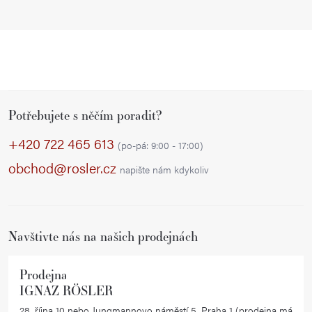
Z
Potřebujete s něčím poradit?
á
p
+420 722 465 613
(po-pá: 9:00 - 17:00)
a
obchod@rosler.cz
napište nám kdykoliv
t
í
Navštivte nás na našich prodejnách
Prodejna
IGNAZ RÖSLER
28. října 10 nebo Jungmannovo náměstí 5, Praha 1 (prodejna má