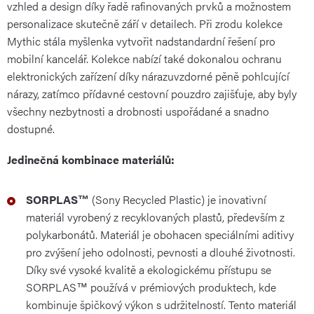
vzhled a design díky řadě rafinovaných prvků a možnostem
personalizace skutečně září v detailech. Při zrodu kolekce
Mythic stála myšlenka vytvořit nadstandardní řešení pro
mobilní kancelář. Kolekce nabízí také dokonalou ochranu
elektronických zařízení díky nárazuvzdorné pěně pohlcující
nárazy, zatímco přídavné cestovní pouzdro zajišťuje, aby byly
všechny nezbytnosti a drobnosti uspořádané a snadno
dostupné.
Jedinečná kombinace materiálů:
SORPLAS™
(Sony Recycled Plastic) je inovativní
materiál vyrobený z recyklovaných plastů, především z
polykarbonátů. Materiál je obohacen speciálními aditivy
pro zvýšení jeho odolnosti, pevnosti a dlouhé životnosti.
Díky své vysoké kvalitě a ekologickému přístupu se
SORPLAS™ používá v prémiových produktech, kde
kombinuje špičkový výkon s udržitelností. Tento materiál