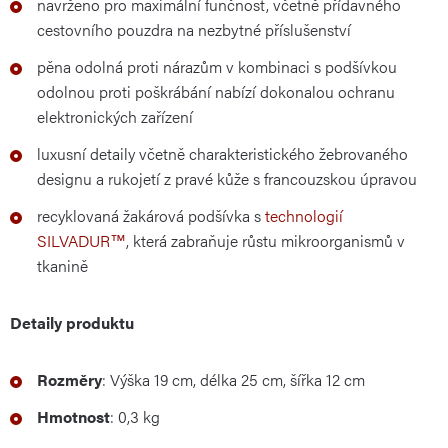
navrženo pro maximální funčnost, včetně přídavného
cestovního pouzdra na nezbytné příslušenství
pěna odolná proti nárazům v kombinaci s podšívkou
odolnou proti poškrábání nabízí dokonalou ochranu
elektronických zařízení
luxusní detaily včetně charakteristického žebrovaného
designu a rukojetí z pravé kůže s francouzskou úpravou
recyklovaná žakárová podšívka s
technologií
SILVADUR™
, která zabraňuje růstu mikroorganismů v
tkanině
Detaily produktu
Rozměry
: Výška 19 cm, délka 25 cm, šířka 12 cm
Hmotnost
: 0,3 kg