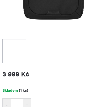
3 999 Kč
Měrná
Skladem
(1 ks)
cena:
−
+