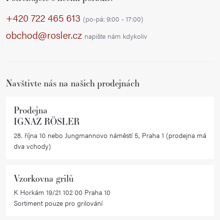
á
p
+420 722 465 613
(po-pá: 9:00 - 17:00)
a
obchod@rosler.cz
napište nám kdykoliv
t
í
Navštivte nás na našich prodejnách
Prodejna
IGNAZ RÖSLER
28. října 10 nebo Jungmannovo náměstí 5, Praha 1 (prodejna má
dva vchody)
Vzorkovna grilů
K Horkám 19/21 102 00 Praha 10
Sortiment pouze pro grilování