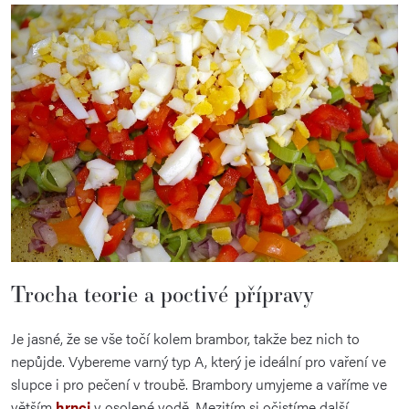
Trocha teorie a poctivé přípravy
Je jasné, že se vše točí kolem brambor, takže bez nich to
nepůjde. Vybereme varný typ A, který je ideální pro vaření ve
slupce i pro pečení v troubě. Brambory umyjeme a vaříme ve
větším
hrnci
v osolené vodě. Mezitím si očistíme další