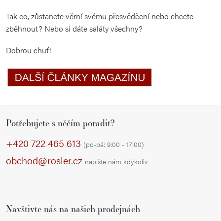
Tak co, zůstanete věrní svému přesvědčení nebo chcete
zběhnout? Nebo si dáte saláty všechny?
Dobrou chuť!
Z
Potřebujete s něčím poradit?
á
p
+420 722 465 613
(po-pá: 9:00 - 17:00)
a
obchod@rosler.cz
napište nám kdykoliv
t
í
Navštivte nás na našich prodejnách