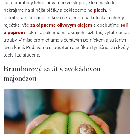
jsou brambory lehce povařené ve slupce, které následně
nakrájíme na silnější plátky a poklademe na
plech
. K
bramborám přidáme mrkev nakrájenou na kolečka a cherry
rajčátka. Vše
zakápneme olivovým olejem
a dochutíme
solí
a pepřem
. Jakmile zelenina na okrajích zezlátne, vytáhneme z
trouby. V míse promícháme s čerstvým polníčkem a sušenými
švestkami. Podáváme s jogurtem a snítkou tymiánu. Je skvělý
teplý i za studena.
Bramborový salát s avokádovou
majonézou