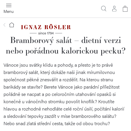
Přejít
N
na
obsah
ko
Domů
Bramborový salát – dietní verzi
nebo pořádnou kalorickou pecku?
Vánoce jsou svátky klidu a pohody, a přesto je to právě
bramborový salát, který dokáže naši jinak mírumilovnou
společnost pěkně znesvářit a rozdělit. Na kterou stranu
barikády se stavíte? Berete Vánoce jako parádní příležitost
pořádně se nacpat a po celoročním utahování opasků si
konečně u vánočního stromku povolit knoflík? Kroutíte
hlavou a rozhodně nehodláte celé roční úsilí, počítání kalorií
a sledování tepovky zazdít v míse bramborového salátu?
Nebo snad zlatá střední cesta, takže od obou trochu?