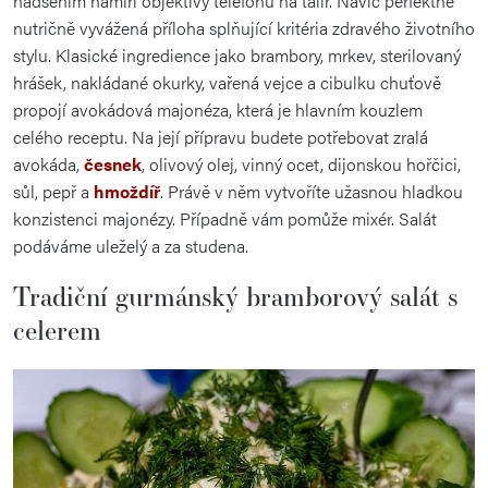
nadšením namíří objektivy telefonů na talíř. Navíc perfektně
nutričně vyvážená příloha splňující kritéria zdravého životního
stylu. Klasické ingredience jako brambory, mrkev, sterilovaný
hrášek, nakládané okurky, vařená vejce a cibulku chuťově
propojí avokádová majonéza, která je hlavním kouzlem
celého receptu. Na její přípravu budete potřebovat zralá
avokáda,
česnek
, olivový olej, vinný ocet, dijonskou hořčici,
sůl, pepř a
hmoždíř
. Právě v něm vytvoříte užasnou hladkou
konzistenci majonézy. Případně vám pomůže mixér. Salát
podáváme uleželý a za studena.
Tradiční gurmánský bramborový salát s
celerem