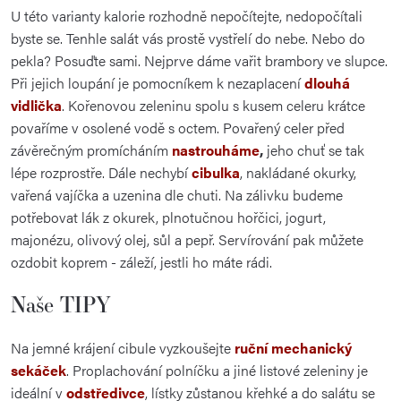
U této varianty kalorie rozhodně nepočítejte, nedopočítali
byste se. Tenhle salát vás prostě vystřelí do nebe. Nebo do
pekla? Posuďte sami. Nejprve dáme vařit brambory ve slupce.
Při jejich loupání je pomocníkem k nezaplacení
dlouhá
vidlička
. Kořenovou zeleninu spolu s kusem celeru krátce
povaříme v osolené vodě s octem. Povařený celer před
závěrečným promícháním
nastrouháme
,
jeho chuť se tak
lépe rozprostře. Dále nechybí
cibulka
, nakládané okurky,
vařená vajíčka a uzenina dle chuti. Na zálivku budeme
potřebovat lák z okurek, plnotučnou hořčici, jogurt,
majonézu, olivový olej, sůl a pepř. Servírování pak můžete
ozdobit koprem - záleží, jestli ho máte rádi.
Naše TIPY
Na jemné krájení cibule vyzkoušejte
ruční mechanický
sekáček
. Proplachování polníčku a jiné listové zeleniny je
ideální v
odstředivce
, lístky zůstanou křehké a do salátu se