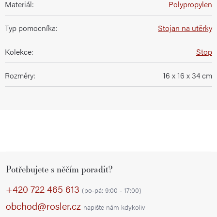
Materiál
:
Polypropylen
Typ pomocníka
:
Stojan na utěrky
Kolekce
:
Stop
Rozměry
:
16 x 16 x 34 cm
Z
Potřebujete s něčím poradit?
á
p
+420 722 465 613
(po-pá: 9:00 - 17:00)
a
obchod@rosler.cz
napište nám kdykoliv