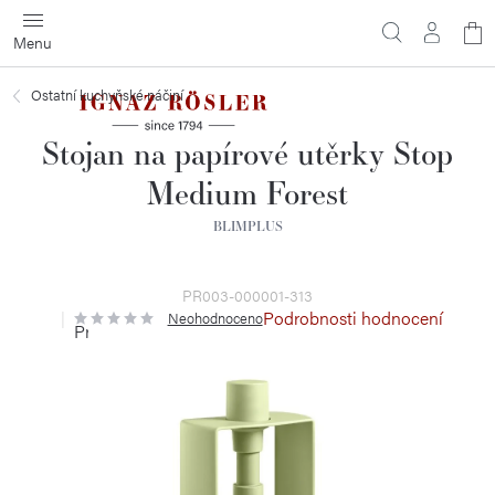
Přejít
N
na
obsah
ko
Ostatní kuchyňské náčiní
Stojan na papírové utěrky Stop
Medium Forest
BLIMPLUS
PR003-000001-313
Podrobnosti hodnocení
Neohodnoceno
Průměrné
hodnocení
produktu
je
0,0
z
5
hvězdiček.