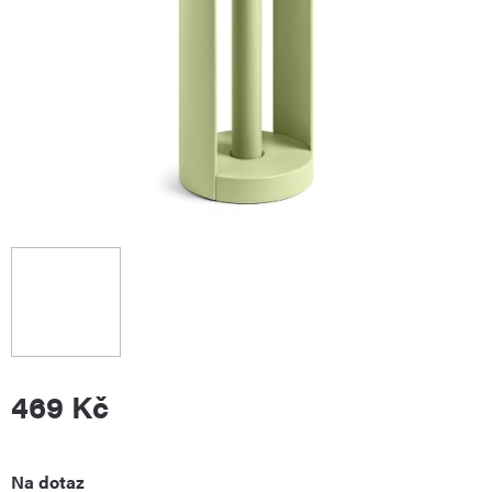
469 Kč
Měrná
Na dotaz