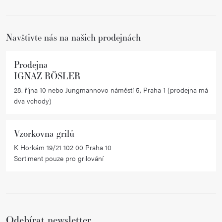
t
í
Navštivte nás na našich prodejnách
Prodejna
IGNAZ RÖSLER
28. října 10 nebo Jungmannovo náměstí 5, Praha 1 (prodejna má
dva vchody)
Vzorkovna grilů
K Horkám 19/21 102 00 Praha 10
Sortiment pouze pro grilování
Odebírat newsletter