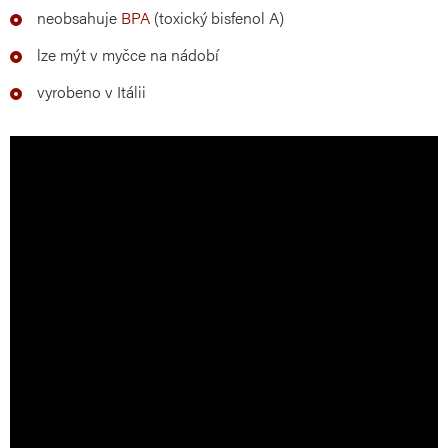
neobsahuje
BPA
(toxický bisfenol A)
lze mýt v myčce na nádobí
vyrobeno v Itálii