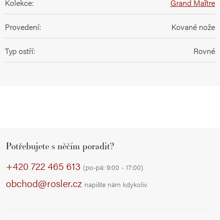
Kolekce
:
Grand Maître
Provedení
:
Kované nože
Typ ostří
:
Rovné
Z
Potřebujete s něčím poradit?
á
p
+420 722 465 613
(po-pá: 9:00 - 17:00)
a
obchod@rosler.cz
napište nám kdykoliv
t
í