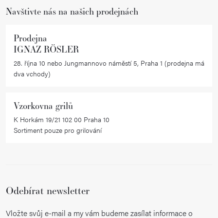
Navštivte nás na našich prodejnách
Prodejna
IGNAZ RÖSLER
28. října 10 nebo Jungmannovo náměstí 5, Praha 1 (prodejna má
dva vchody)
Vzorkovna grilů
K Horkám 19/21 102 00 Praha 10
Sortiment pouze pro grilování
Odebírat newsletter
Vložte svůj e-mail a my vám budeme zasílat informace o