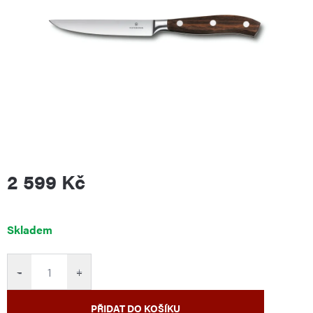
2 599 Kč
Měrná
Skladem
cena:
−
+
PŘIDAT DO KOŠÍKU