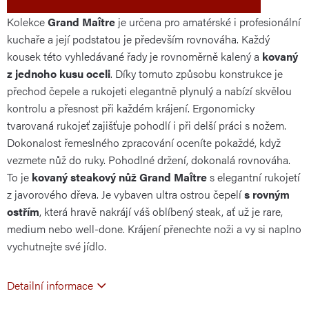
Kolekce
Grand Maître
je určena pro amatérské i profesionální
kuchaře a její podstatou je především rovnováha. Každý
kousek této vyhledávané řady je rovnoměrně kalený a
kovaný
z jednoho kusu oceli
. Díky tomuto způsobu konstrukce je
přechod čepele a rukojeti elegantně plynulý a nabízí skvělou
kontrolu a přesnost při každém krájení. Ergonomicky
tvarovaná rukojeť zajišťuje pohodlí i při delší práci s nožem.
Dokonalost řemeslného zpracování oceníte pokaždé, když
vezmete nůž do ruky. Pohodlné držení, dokonalá rovnováha.
To je
kovaný steakový nůž Grand Maître
s elegantní rukojetí
z javorového dřeva. Je vybaven ultra ostrou čepelí
s rovným
ostřím
, která hravě nakrájí váš oblíbený steak, ať už je rare,
medium nebo well-done. Krájení přenechte noži a vy si naplno
vychutnejte své jídlo.
Detailní informace