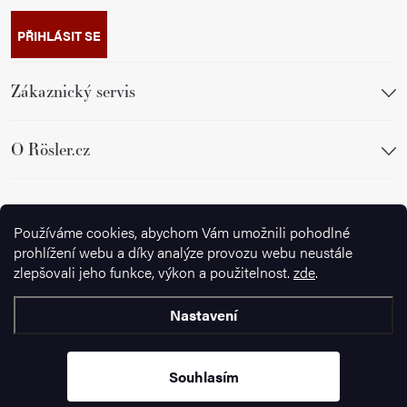
PŘIHLÁSIT SE
Zákaznický servis
O Rösler.cz
Sledujte nás
Používáme cookies, abychom Vám umožnili pohodlné
prohlížení webu a díky analýze provozu webu neustále
zlepšovali jeho funkce, výkon a použitelnost.
zde
.
Nastavení
Copyright 2026
Ignazrosler.cz
. Všechna práva vyhrazena.
Upravit
nastavení cookies
Souhlasím
Vytvořil Shoptet Premium