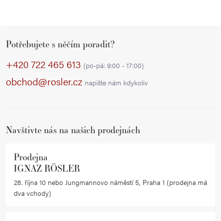
Z
Potřebujete s něčím poradit?
á
p
+420 722 465 613
(po-pá: 9:00 - 17:00)
a
obchod@rosler.cz
napište nám kdykoliv
t
í
Navštivte nás na našich prodejnách
Prodejna
IGNAZ RÖSLER
28. října 10 nebo Jungmannovo náměstí 5, Praha 1 (prodejna má
dva vchody)