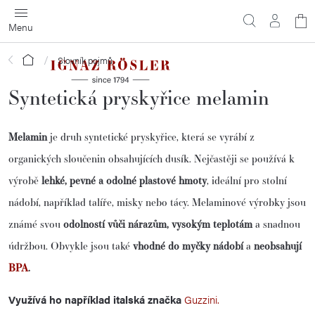
Přejít
N
na
obsah
ko
Domů
Slovník pojmů
Syntetická pryskyřice melamin
Melamin
je druh syntetické pryskyřice, která se vyrábí z
organických sloučenin obsahujících dusík. Nejčastěji se používá k
výrobě
lehké, pevné a odolné plastové hmoty
, ideální pro stolní
nádobí, například talíře, misky nebo tácy. Melaminové výrobky jsou
známé svou
odolností vůči nárazům, vysokým teplotám
a snadnou
údržbou. Obvykle jsou také
vhodné do myčky nádobí
a
neobsahují
BPA
.
Využívá ho například italská značka
Guzzini.