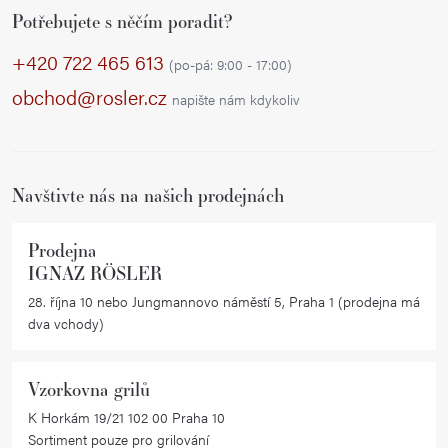
Potřebujete s něčím poradit?
á
p
+420 722 465 613
(po-pá: 9:00 - 17:00)
a
obchod@rosler.cz
napište nám kdykoliv
t
í
Navštivte nás na našich prodejnách
Prodejna
IGNAZ RÖSLER
28. října 10 nebo Jungmannovo náměstí 5, Praha 1 (prodejna má
dva vchody)
Vzorkovna grilů
K Horkám 19/21 102 00 Praha 10
Sortiment pouze pro grilování