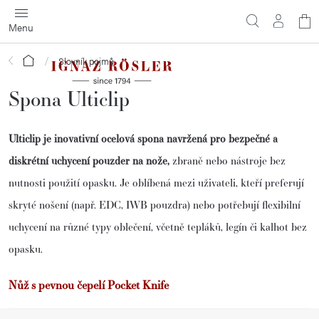
Přejít
N
na
obsah
ko
Domů
Slovník pojmů
Spona Ulticlip
Ulticlip
je inovativní ocelová spona navržená pro bezpečné a
diskrétní uchycení pouzder na nože,
zbraně nebo nástroje bez
nutnosti použití opasku.
Je oblíbená mezi uživateli, kteří preferují
skryté nošení (např. EDC, IWB pouzdra) nebo potřebují flexibilní
uchycení na různé typy oblečení, včetně tepláků, legín či kalhot bez
opasku.
Nůž s pevnou čepelí Pocket Knife
Z