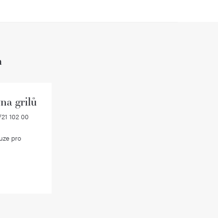
h
na grilů
21 102 00
uze pro