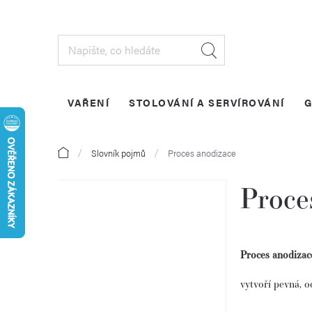
Přejít
na
obsah
VAŘENÍ
STOLOVÁNÍ A SERVÍROVÁNÍ
G
Domů
Slovník pojmů
Proces anodizace
Proce
P
o
Proces anodizac
s
vytvoří pevná, o
t