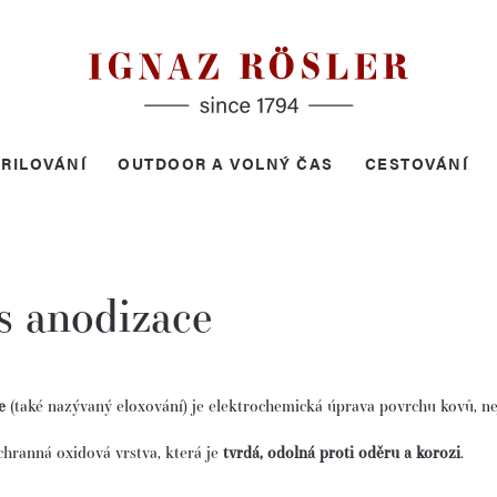
RILOVÁNÍ
OUTDOOR A VOLNÝ ČAS
CESTOVÁNÍ
s anodizace
e
(také nazývaný eloxování) je elektrochemická úprava povrchu kovů, nej
chranná oxidová vrstva, která je
tvrdá, odolná proti oděru a korozi
.