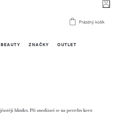
Nákupní
Prázdný košík
košík
BEAUTY
ZNAČKY
OUTLET
častěji hliníku. Při anodizaci se na povrchu kovu