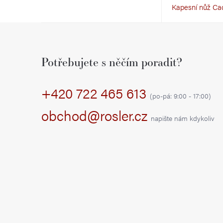
Kapesní nůž Ca
r
Z
a
á
n
Potřebujete s něčím poradit?
p
n
+420 722 465 613
a
í
(po-pá: 9:00 - 17:00)
t
obchod@rosler.cz
p
napište nám kdykoliv
í
a
n
e
l