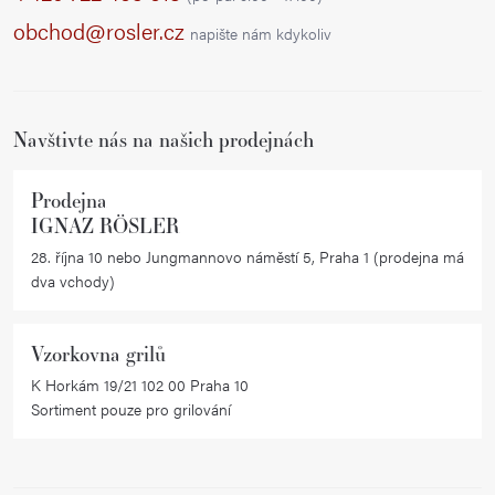
a
obchod@rosler.cz
napište nám kdykoliv
t
í
Navštivte nás na našich prodejnách
Prodejna
IGNAZ RÖSLER
28. října 10 nebo Jungmannovo náměstí 5, Praha 1 (prodejna má
dva vchody)
Vzorkovna grilů
K Horkám 19/21 102 00 Praha 10
Sortiment pouze pro grilování