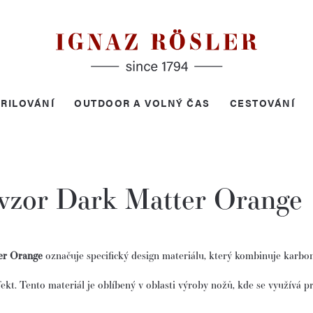
RILOVÁNÍ
OUTDOOR A VOLNÝ ČAS
CESTOVÁNÍ
vzor Dark Matter Orange
er Orange
označuje specifický design materiálu, který kombinuje karbon
ekt.
Tento materiál je oblíbený v oblasti výroby nožů, kde se využívá p