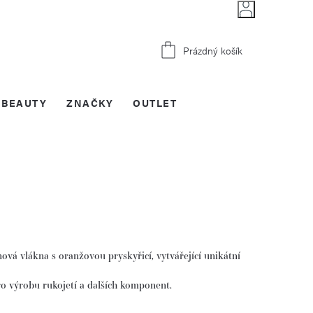
Nákupní
Prázdný košík
košík
BEAUTY
ZNAČKY
OUTLET
ová vlákna s oranžovou pryskyřicí, vytvářející unikátní
ro výrobu rukojetí a dalších komponent.