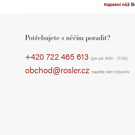
Bö
Kapesní nůž
r
Z
a
á
n
Potřebujete s něčím poradit?
p
n
+420 722 465 613
a
í
(po-pá: 9:00 - 17:00)
t
obchod@rosler.cz
p
napište nám kdykoliv
í
a
n
e
l