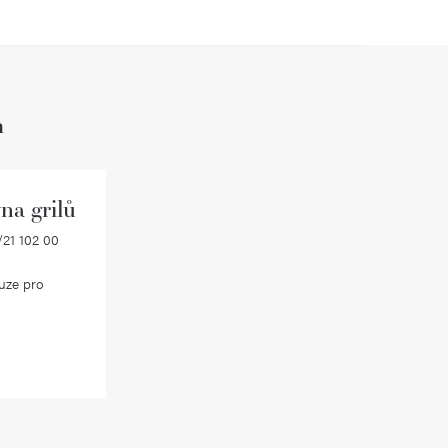
h
na grilů
21 102 00
uze pro