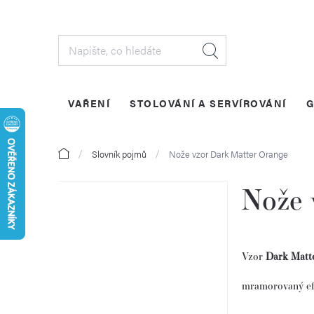
Přejít
na
obsah
VAŘENÍ
STOLOVÁNÍ A SERVÍROVÁNÍ
G
Domů
Slovník pojmů
Nože vzor Dark Matter Orange
Nože 
P
o
Vzor
Dark Matt
s
mramorovaný ef
t