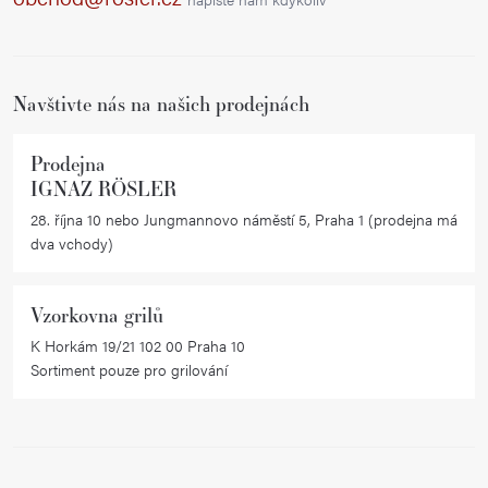
t
í
Navštivte nás na našich prodejnách
Prodejna
IGNAZ RÖSLER
28. října 10 nebo Jungmannovo náměstí 5, Praha 1 (prodejna má
dva vchody)
Vzorkovna grilů
K Horkám 19/21 102 00 Praha 10
Sortiment pouze pro grilování