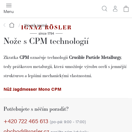
Přejít
N
na
obsah
ko
Domů
Slovník pojmů
Nože s CPM technologií
Zkratka
CPM
označuje technologii
Crucible Particle Metallurgy
,
tedy práškovou metalurgii, která umožňuje výrobu ocelí s jemnější
strukturou a lepšími mechanickými vlastnostmi.
Nůž Jagdmesser Mono CPM
Z
Potřebujete s něčím poradit?
á
p
+420 722 465 613
(po-pá: 9:00 - 17:00)
a
obchod@rosler.cz
napište nám kdykoliv