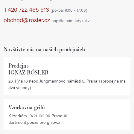
p
+420 722 465 613
(po-pá: 9:00 - 17:00)
a
obchod@rosler.cz
napište nám kdykoliv
t
í
Navštivte nás na našich prodejnách
Prodejna
IGNAZ RÖSLER
28. října 10 nebo Jungmannovo náměstí 5, Praha 1 (prodejna má
dva vchody)
Vzorkovna grilů
K Horkám 19/21 102 00 Praha 10
Sortiment pouze pro grilování