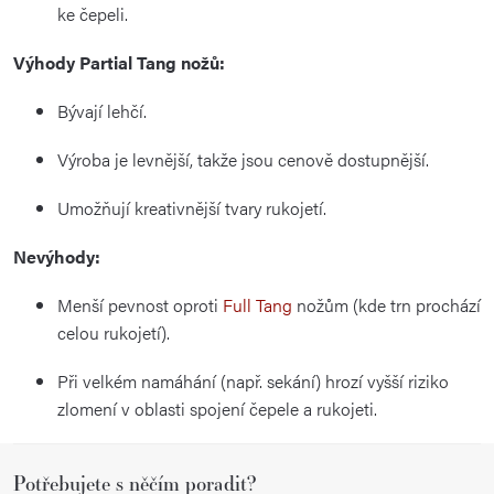
ke čepeli.
Výhody Partial Tang nožů:
Bývají lehčí.
Výroba je levnější, takže jsou cenově dostupnější.
Umožňují kreativnější tvary rukojetí.
Nevýhody:
Menší pevnost oproti
Full Tang
nožům (kde trn prochází
celou rukojetí).
Při velkém namáhání (např. sekání) hrozí vyšší riziko
zlomení v oblasti spojení čepele a rukojeti.
Z
Potřebujete s něčím poradit?
á