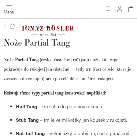
Přejít
N
na
obsah
ko
Domů
Slovník pojmů
Nože Partial Tang
Nože
Partial Tang
(česky „částečný trn“) jsou nože, kde čepel
pokračuje do rukojeti jen částečně — tedy trn (část čepele, která je
zasazena do rukojeti) není po celé délce ani šířce rukojeti.
Existují různé typy partial tang konstrukcí, například:
Half Tang
– trn sahá do poloviny rukojeti.
Stub Tang
– trn je velmi krátký, jen kousek v rukojeti.
Rat-tail Tang
– velmi úzký, dlouhý trn, často připájený