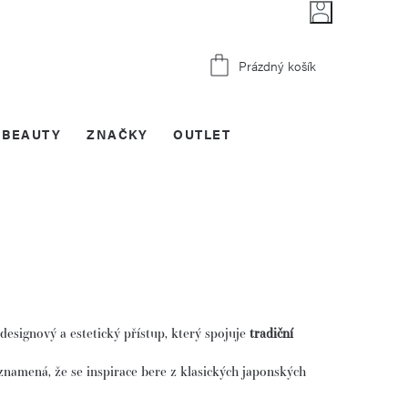
Nákupní
Prázdný košík
košík
BEAUTY
ZNAČKY
OUTLET
e designový a estetický přístup, který spojuje
tradiční
znamená, že se inspirace bere z klasických japonských