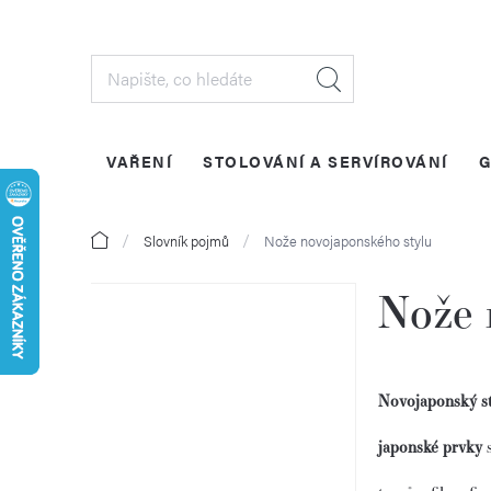
Přejít
na
obsah
VAŘENÍ
STOLOVÁNÍ A SERVÍROVÁNÍ
G
Domů
Slovník pojmů
Nože novojaponského stylu
Nože 
P
o
Novojaponský st
s
japonské prvky
t