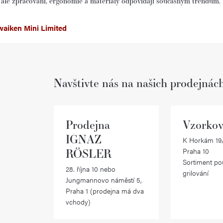
e, ale zpracování, ergonomie a materiály odpovídají současným trendům.
waiken Mini Limited
Navštivte nás na našich prodejnác
Prodejna
Vzorkov
IGNAZ
K Horkám 19/
RÖSLER
Praha 10
Sortiment po
28. října 10 nebo
grilování
Jungmannovo náměstí 5,
Praha 1 (prodejna má dva
vchody)