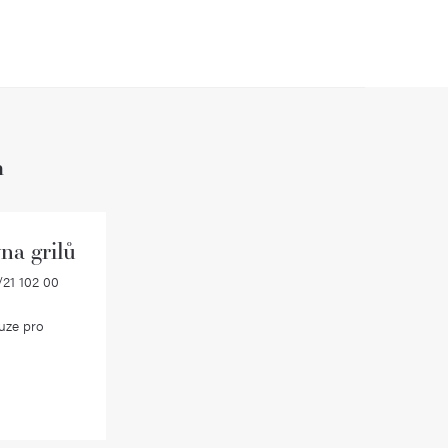
h
na grilů
21 102 00
uze pro