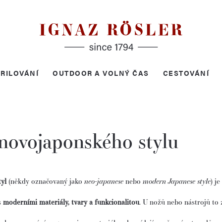
RILOVÁNÍ
OUTDOOR A VOLNÝ ČAS
CESTOVÁNÍ
novojaponského stylu
yl
(někdy označovaný jako
neo-japanese
nebo
modern Japanese style
) j
s
moderními materiály, tvary a funkcionalitou
. U nožů nebo nástrojů to 