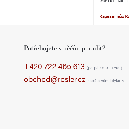
tvarů a filozofi
r
Kapesní nůž K
a
Z
n
á
n
Potřebujete s něčím poradit?
p
í
+420 722 465 613
a
p
(po-pá: 9:00 - 17:00)
t
obchod@rosler.cz
a
napište nám kdykoliv
í
n
e
l