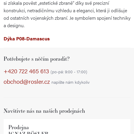
si získala pověst „estetické zbraně“ díky své precizní
konstrukci, netradičnímu vzhledu a eleganci, která ji odlišuje
od ostatních vojenských zbraní. Je symbolem spojení techniky
a designu.
Dýka P08-Damascus
Z
Potřebujete s něčím poradit?
á
p
+420 722 465 613
(po-pá: 9:00 - 17:00)
a
obchod@rosler.cz
napište nám kdykoliv
t
í
Navštivte nás na našich prodejnách
Prodejna
IGNAZ RÖSLER