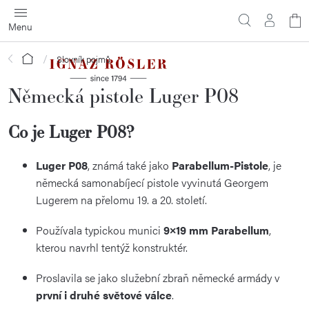
Přejít
N
na
obsah
ko
Domů
Slovník pojmů
Německá pistole Luger P08
Co je Luger P08?
Luger P08
, známá také jako
Parabellum-Pistole
, je
německá samonabíjecí pistole vyvinutá Georgem
Lugerem na přelomu 19. a 20. století.
Používala typickou munici
9×19 mm Parabellum
,
kterou navrhl tentýž konstruktér.
Proslavila se jako služební zbraň německé armády v
první i druhé světové válce
.