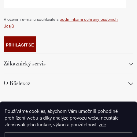
Vložením e-mailu souhlasíte s
podmínkami ochrany osobních
údajů
PŘIHLÁSIT SE
Zákaznický servis
O Rösler.cz
Sledujte nás
Používáme cookies, abychom Vám umožnili pohodlné
prohlížení webu a díky analýze provozu webu neustále
zlepšovali jeho funkce, výkon a použitelnost.
zde
.