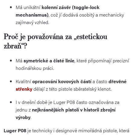
Má unikátní
kolenní závěr (toggle-lock
mechanismus)
, což jí dodává osobitý a mechanicky
zajímavý vzhled.
Proč je považována za „estetickou
zbraň“?
Má
symetrické a čisté linie
, které připomínají precizní
hodinářskou práci.
Kvalitní
opracování kovových částí
a často
dřevěné
střenky
dělají z této pistole sběratelský klenot.
I v dnešní době je Luger P08 často označována za
jednu z
nejkrásnějších pistolí v historii zbrojní
výroby
.
Luger P08
je technicky i designově mimořádná pistole, která