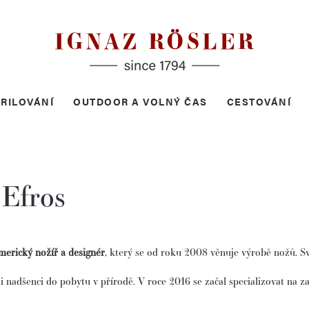
RILOVÁNÍ
OUTDOOR A VOLNÝ ČAS
CESTOVÁNÍ
 Efros
merický nožíř a designér
, který se od roku 2008 věnuje výrobě nožů.
Sv
yli nadšenci do pobytu v přírodě.
V roce 2016 se začal specializovat na z