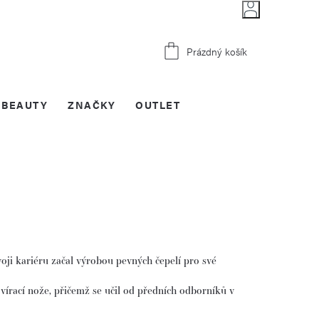
Nákupní
Prázdný košík
košík
BEAUTY
ZNAČKY
OUTLET
oji kariéru začal výrobou pevných čepelí pro své
avírací nože, přičemž se učil od předních odborníků v