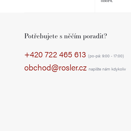
oboru.
r
Z
a
á
n
Potřebujete s něčím poradit?
p
n
+420 722 465 613
a
í
(po-pá: 9:00 - 17:00)
t
obchod@rosler.cz
p
napište nám kdykoliv
í
a
n
e
l