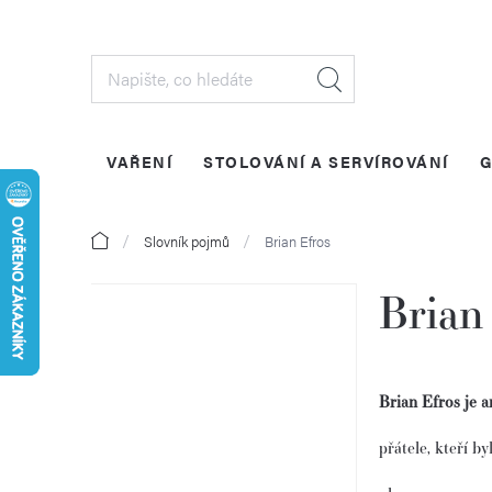
Přejít
na
obsah
VAŘENÍ
STOLOVÁNÍ A SERVÍROVÁNÍ
G
Domů
Slovník pojmů
Brian Efros
Brian
P
o
Brian Efros je a
s
přátele, kteří b
t