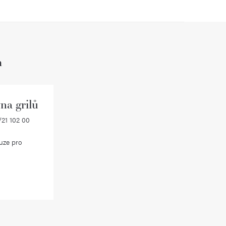
h
na grilů
21 102 00
uze pro