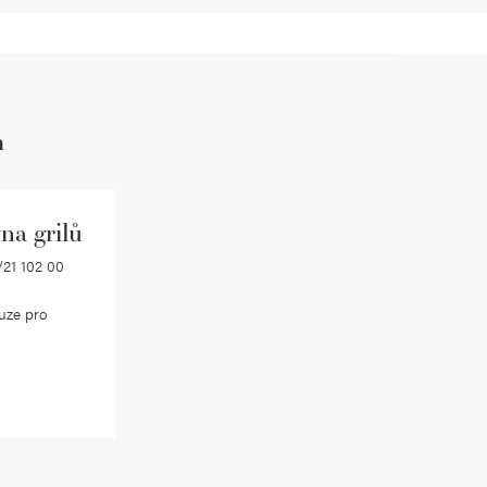
h
na grilů
21 102 00
uze pro