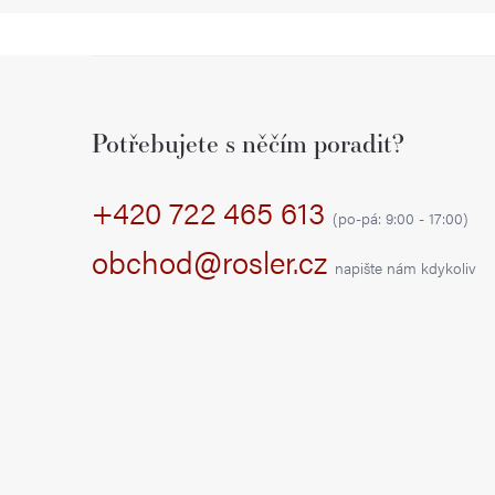
Z
á
Potřebujete s něčím poradit?
p
+420 722 465 613
a
(po-pá: 9:00 - 17:00)
t
obchod@rosler.cz
napište nám kdykoliv
í