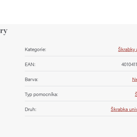
ry
Kategorie
:
Škrabky 
EAN
:
401041
Barva
:
N
Typ pomocníka
:
Druh
:
Škrabka univ