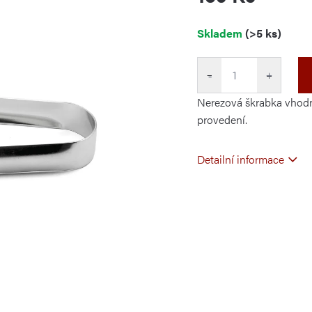
Měrná
Skladem
(>5 ks)
cena:
−
+
Nerezová škrabka vhodná
provedení.
Detailní informace