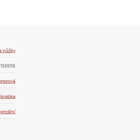
a nůžky
1150016
erezová
Škrabka
erzální