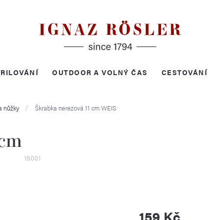
RILOVÁNÍ
OUTDOOR A VOLNÝ ČAS
CESTOVÁNÍ
a nůžky
Škrabka nerezová 11 cm
WEIS
 cm
15001
159 Kč