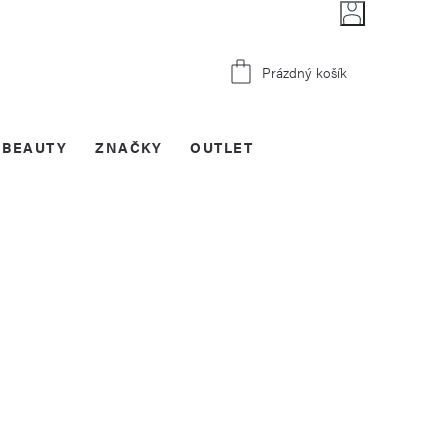
Nákupní
Prázdný košík
košík
BEAUTY
ZNAČKY
OUTLET