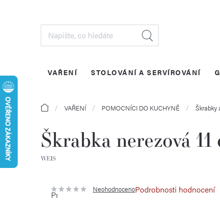
Přejít
na
obsah
VAŘENÍ
STOLOVÁNÍ A SERVÍROVÁNÍ
G
Domů
VAŘENÍ
POMOCNÍCI DO KUCHYNĚ
Škrabky 
Škrabka nerezová 11
WEIS
Podrobnosti hodnocení
Neohodnoceno
Průměrné
hodnocení
produktu
je
0,0