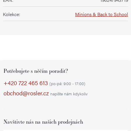
Kolekce
:
Minions & Back to School
Z
Potřebujete s něčím poradit?
á
p
+420 722 465 613
(po-pá: 9:00 - 17:00)
a
obchod@rosler.cz
napište nám kdykoliv
t
í
Navštivte nás na našich prodejnách