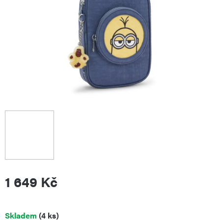
1 649 Kč
Měrná
Skladem
(4 ks)