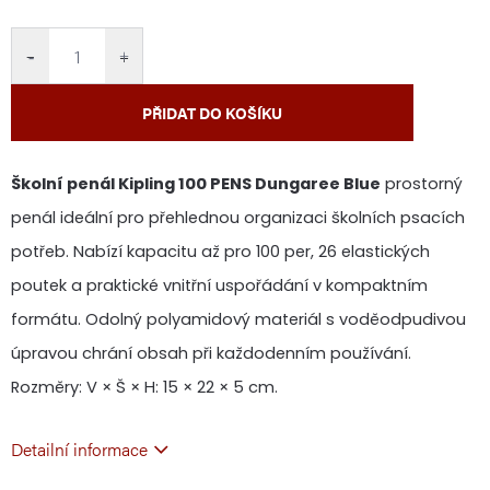
cena:
−
+
PŘIDAT DO KOŠÍKU
Školní penál Kipling 100 PENS Dungaree Blue
prostorný
penál ideální pro přehlednou organizaci školních psacích
potřeb. Nabízí kapacitu až pro 100 per, 26 elastických
poutek a praktické vnitřní uspořádání v kompaktním
formátu. Odolný polyamidový materiál s voděodpudivou
úpravou chrání obsah při každodenním používání.
Rozměry: V × Š × H: 15 × 22 × 5 cm.
Detailní informace