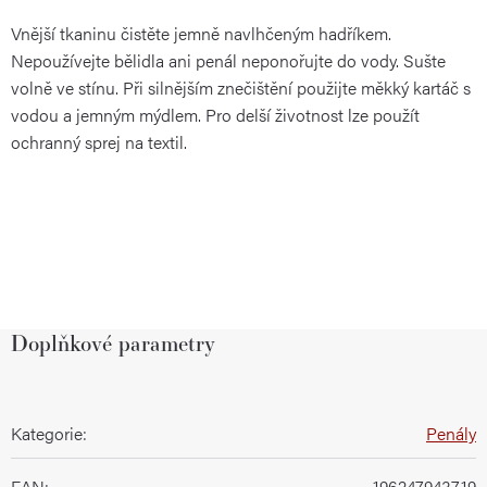
Vnější tkaninu čistěte jemně navlhčeným hadříkem.
Nepoužívejte bělidla ani penál neponořujte do vody. Sušte
volně ve stínu. Při silnějším znečištění použijte měkký kartáč s
vodou a jemným mýdlem. Pro delší životnost lze použít
ochranný sprej na textil.
Doplňkové parametry
Kategorie
:
Penály
EAN
:
196247943719