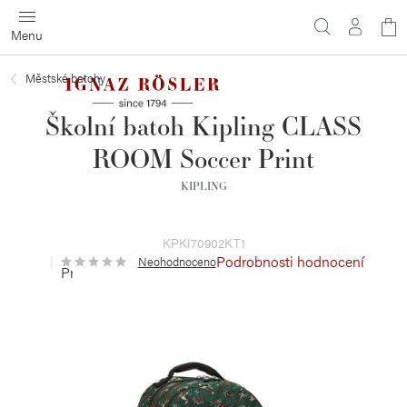
Přejít
N
na
obsah
ko
Městské batohy
Školní batoh Kipling CLASS
ROOM Soccer Print
KIPLING
KPKI70902KT1
Podrobnosti hodnocení
Neohodnoceno
Průměrné
hodnocení
produktu
je
0,0
z
5
hvězdiček.