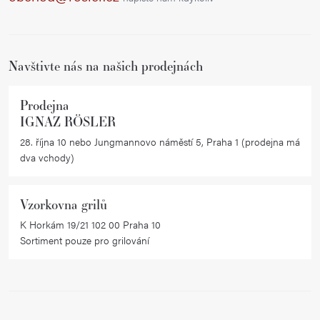
t
í
Navštivte nás na našich prodejnách
Prodejna
IGNAZ RÖSLER
28. října 10 nebo Jungmannovo náměstí 5, Praha 1 (prodejna má
dva vchody)
Vzorkovna grilů
K Horkám 19/21 102 00 Praha 10
Sortiment pouze pro grilování