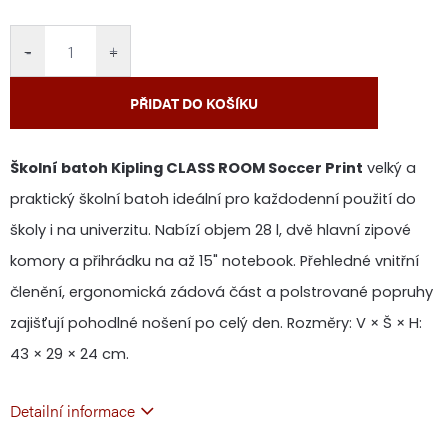
cena:
−
+
PŘIDAT DO KOŠÍKU
Školní batoh Kipling CLASS ROOM Soccer Print
velký a
praktický školní batoh ideální pro každodenní použití do
školy i na univerzitu. Nabízí objem 28 l, dvě hlavní zipové
komory a přihrádku na až 15" notebook. Přehledné vnitřní
členění, ergonomická zádová část a polstrované popruhy
zajišťují pohodlné nošení po celý den. Rozměry: V × Š × H:
43 × 29 × 24 cm.
Detailní informace