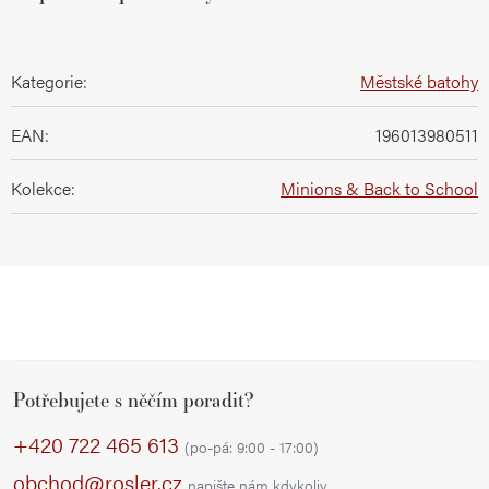
Kategorie
:
Městské batohy
EAN
:
196013980511
Kolekce
:
Minions & Back to School
Z
Potřebujete s něčím poradit?
á
p
+420 722 465 613
(po-pá: 9:00 - 17:00)
a
obchod@rosler.cz
napište nám kdykoliv