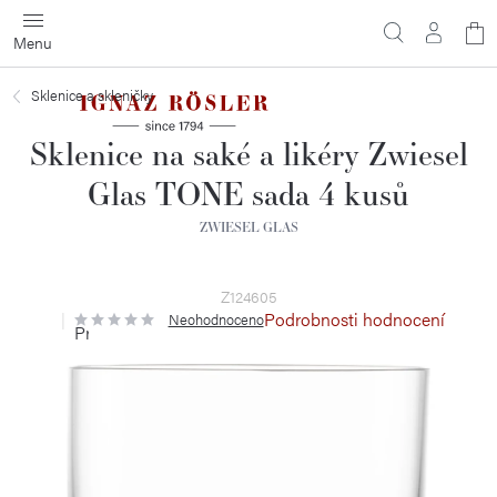
Přejít
N
na
obsah
ko
Sklenice a skleničky
Sklenice na saké a likéry Zwiesel
Glas TONE sada 4 kusů
ZWIESEL GLAS
Z124605
Podrobnosti hodnocení
Neohodnoceno
Průměrné
hodnocení
produktu
je
0,0
z
5
hvězdiček.