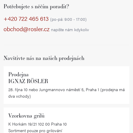
Potřebujete s něčím poradit?
á
p
+420 722 465 613
(po-pá: 9:00 - 17:00)
a
obchod@rosler.cz
napište nám kdykoliv
t
í
Navštivte nás na našich prodejnách
Prodejna
IGNAZ RÖSLER
28. října 10 nebo Jungmannovo náměstí 5, Praha 1 (prodejna má
dva vchody)
Vzorkovna grilů
K Horkám 19/21 102 00 Praha 10
Sortiment pouze pro grilování