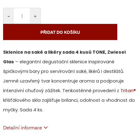
cena:
−
+
PŘIDAT DO KOŠÍKU
Sklenice na saké a likéry sada 4 kusů TONE, Zwiesel
Glas
– elegantní degustační sklenice inspirované
špičkovými bary pro servírování saké, likérů i destilátů.
Jemně uzavřený tvar koncentruje aroma a podporuje
intenzivní chuťový zážitek. Tenkostěnné provedení z
Tritan®
křišťálového skla zajišťuje brilanci, odolnost a vhodnost do
myčky. Sada 4 ks.
Detailní informace