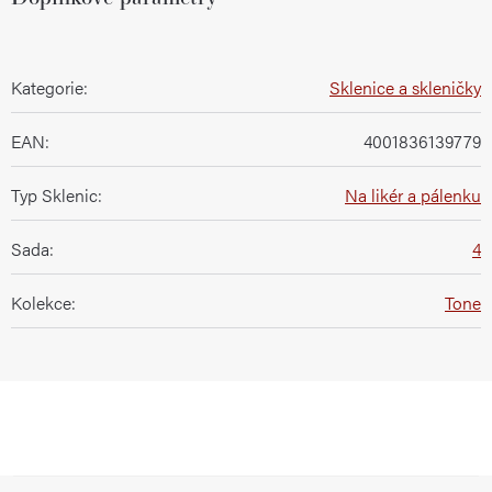
Kategorie
:
Sklenice a skleničky
EAN
:
4001836139779
Typ Sklenic
:
Na likér a pálenku
Sada
:
4
Kolekce
:
Tone
Z