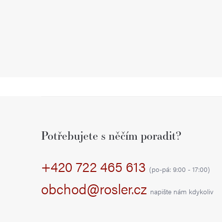
Z
á
Potřebujete s něčím poradit?
p
+420 722 465 613
a
(po-pá: 9:00 - 17:00)
t
obchod@rosler.cz
napište nám kdykoliv
í