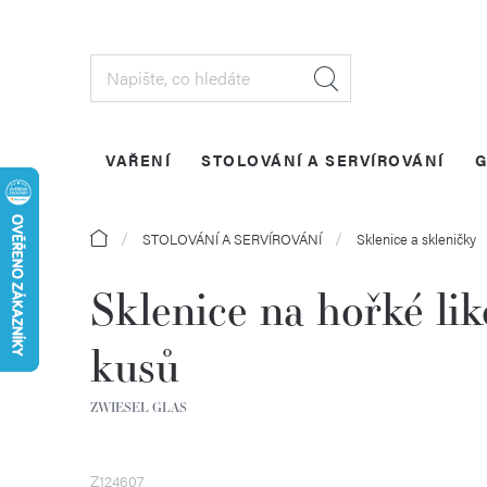
Přejít
na
obsah
VAŘENÍ
STOLOVÁNÍ A SERVÍROVÁNÍ
G
Domů
STOLOVÁNÍ A SERVÍROVÁNÍ
Sklenice a skleničky
Sklenice na hořké li
kusů
ZWIESEL GLAS
Z124607