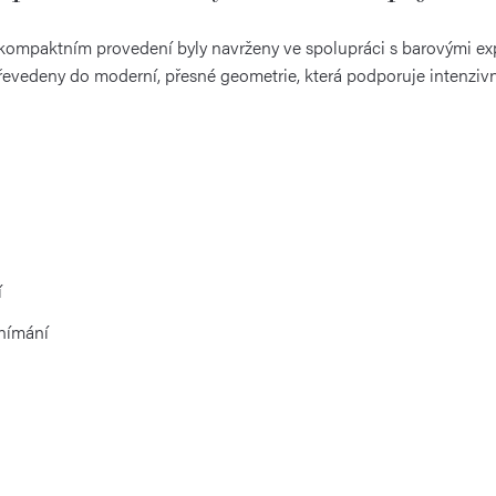
kompaktním provedení byly navrženy ve spolupráci s barovými exp
řevedeny do moderní, přesné geometrie, která podporuje intenzivní
í
vnímání