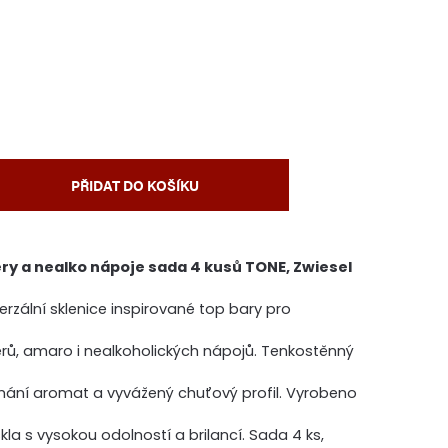
PŘIDAT DO KOŠÍKU
éry a nealko nápoje sada 4 kusů TONE, Zwiesel
rzální sklenice inspirované top bary pro
kérů, amaro i nealkoholických nápojů. Tenkostěnný
nímání aromat a vyvážený chuťový profil. Vyrobeno
kla s vysokou odolností a brilancí. Sada 4 ks,