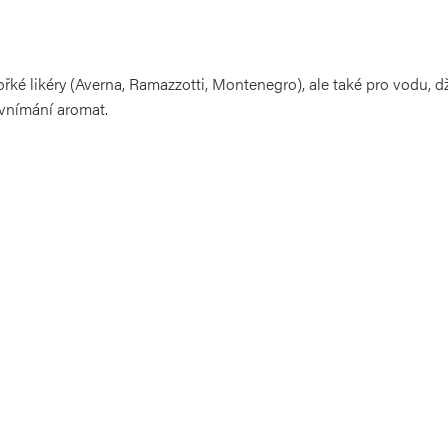
ořké likéry (Averna, Ramazzotti, Montenegro), ale také pro vodu, d
vnímání aromat.
o