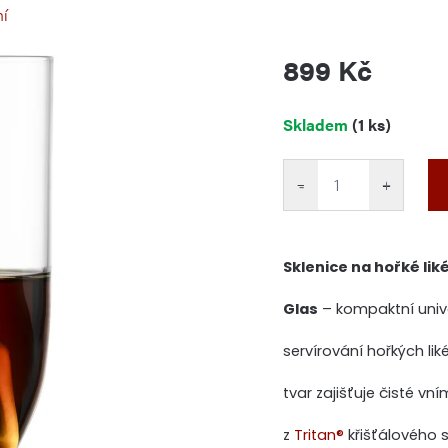
ní
899 Kč
Měrná
Skladem
(1 ks)
cena:
−
+
Sklenice na hořké lik
Glas
– kompaktní unive
servírování hořkých li
tvar zajišťuje čisté v
z
Tritan®
křišťálového s