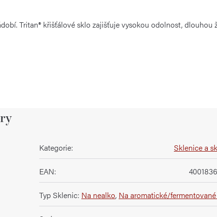
bí. Tritan® křišťálové sklo zajišťuje vysokou odolnost, dlouhou ži
ry
Kategorie
:
Sklenice a s
EAN
:
4001836
Typ Sklenic
:
Na nealko
,
Na aromatické/fermentované