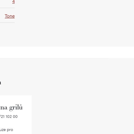
4
Tone
h
na grilů
21 102 00
uze pro