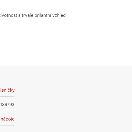
votnost a trvale brilantní vzhled.
kleničky
139793
 nápoje