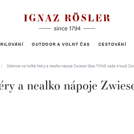
RILOVÁNÍ
OUTDOOR A VOLNÝ ČAS
CESTOVÁNÍ
Sklenice na hořké likéry a nealko nápoje Zwiesel Glas TONE sada 4 kusů
Zwi
kéry a nealko nápoje Zwie