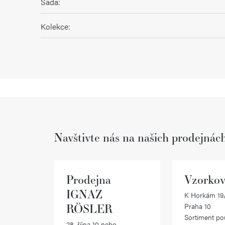
Sada
:
Kolekce
:
Navštivte nás na našich prodejnác
Prodejna
Vzorkov
IGNAZ
K Horkám 19/
RÖSLER
Praha 10
Sortiment po
28. října 10 nebo