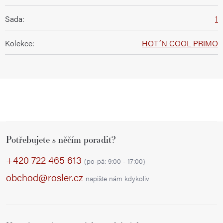
Sada
:
1
Kolekce
:
HOT´N COOL PRIMO
Z
Potřebujete s něčím poradit?
á
p
+420 722 465 613
(po-pá: 9:00 - 17:00)
a
obchod@rosler.cz
napište nám kdykoliv
t
í