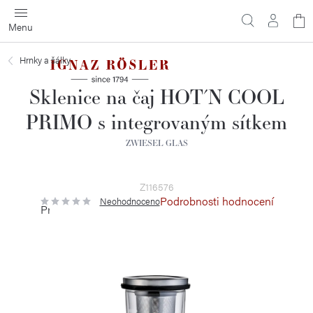
Přejít
N
na
obsah
ko
Hrnky a šálky
Sklenice na čaj HOT´N COOL
PRIMO s integrovaným sítkem
ZWIESEL GLAS
Z116576
Podrobnosti hodnocení
Neohodnoceno
Průměrné
hodnocení
produktu
je
0,0
z
5
hvězdiček.