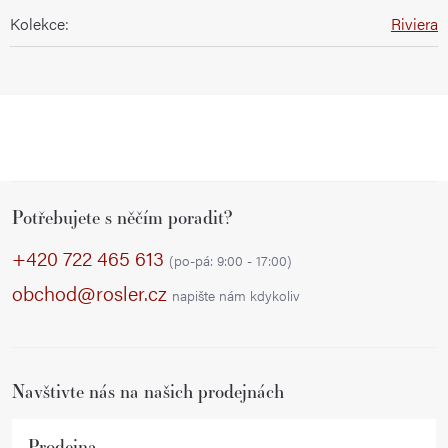
Kolekce
:
Riviera
Z
Potřebujete s něčím poradit?
á
p
+420 722 465 613
(po-pá: 9:00 - 17:00)
a
obchod@rosler.cz
napište nám kdykoliv
t
í
Navštivte nás na našich prodejnách
Prodejna