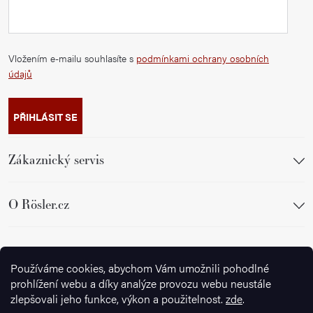
Vložením e-mailu souhlasíte s
podmínkami ochrany osobních
údajů
PŘIHLÁSIT SE
Zákaznický servis
O Rösler.cz
Sledujte nás
Používáme cookies, abychom Vám umožnili pohodlné
prohlížení webu a díky analýze provozu webu neustále
zlepšovali jeho funkce, výkon a použitelnost.
zde
.