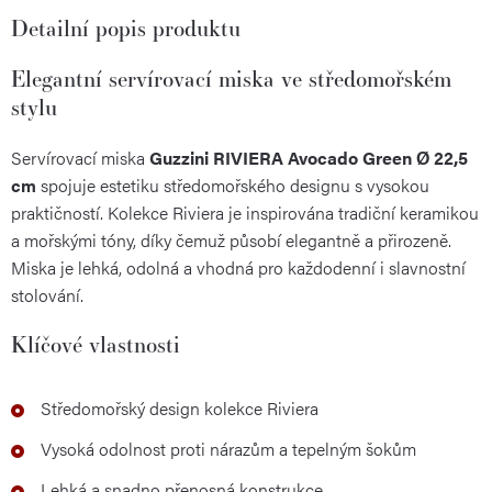
Detailní popis produktu
Elegantní servírovací miska ve středomořském
stylu
Servírovací miska
Guzzini RIVIERA Avocado Green Ø 22,5
cm
spojuje estetiku středomořského designu s vysokou
praktičností. Kolekce Riviera je inspirována tradiční keramikou
a mořskými tóny, díky čemuž působí elegantně a přirozeně.
Miska je lehká, odolná a vhodná pro každodenní i slavnostní
stolování.
Klíčové vlastnosti
Středomořský design kolekce Riviera
Vysoká odolnost proti nárazům a tepelným šokům
Lehká a snadno přenosná konstrukce