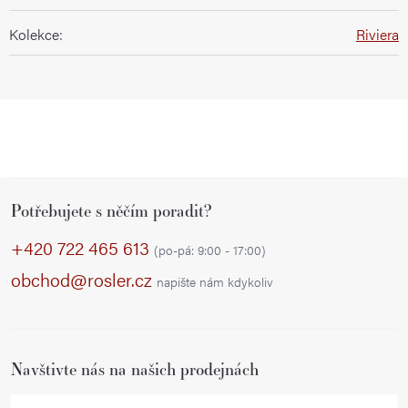
Kolekce
:
Riviera
Z
Potřebujete s něčím poradit?
á
p
+420 722 465 613
(po-pá: 9:00 - 17:00)
a
obchod@rosler.cz
napište nám kdykoliv
t
í
Navštivte nás na našich prodejnách