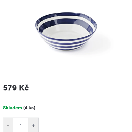
579 Kč
Měrná
Skladem
(4 ks)
cena:
−
+