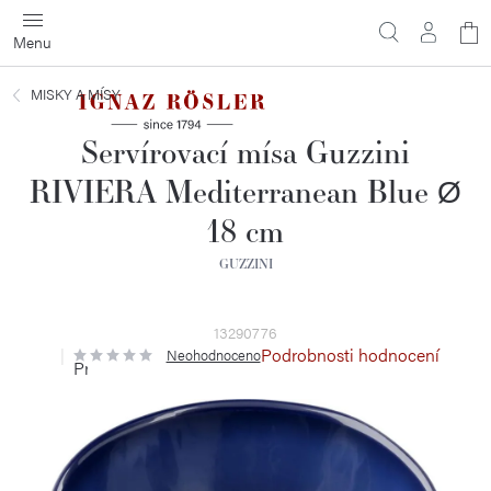
Přejít
N
na
obsah
ko
MISKY A MÍSY
Servírovací mísa Guzzini
RIVIERA Mediterranean Blue Ø
18 cm
GUZZINI
13290776
Podrobnosti hodnocení
Neohodnoceno
Průměrné
hodnocení
produktu
je
0,0
z
5
hvězdiček.