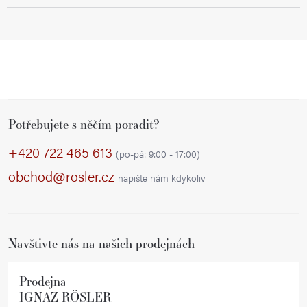
Z
Potřebujete s něčím poradit?
á
p
+420 722 465 613
(po-pá: 9:00 - 17:00)
a
obchod@rosler.cz
napište nám kdykoliv
t
í
Navštivte nás na našich prodejnách
Prodejna
IGNAZ RÖSLER