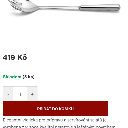
419 Kč
Měrná
Skladem
(3 ks)
cena:
−
+
PŘIDAT DO KOŠÍKU
Elegantní vidlička pro přípravu a servírování salátů je
vyrobena z vysoce kvalitní nerezové s leštěným povrchem.