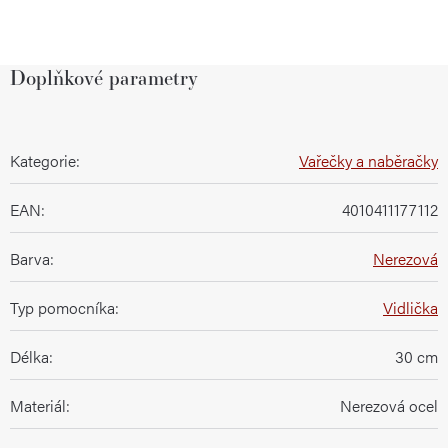
Doplňkové parametry
Kategorie
:
Vařečky a naběračky
EAN
:
4010411177112
Barva
:
Nerezová
Typ pomocníka
:
Vidlička
Délka
:
30 cm
Materiál
:
Nerezová ocel