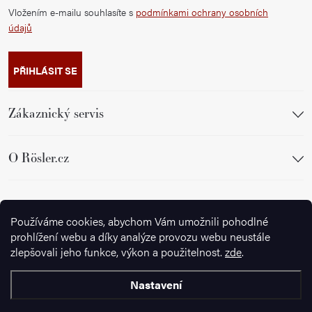
Vložením e-mailu souhlasíte s
podmínkami ochrany osobních
údajů
PŘIHLÁSIT SE
Zákaznický servis
O Rösler.cz
Sledujte nás
Používáme cookies, abychom Vám umožnili pohodlné
prohlížení webu a díky analýze provozu webu neustále
zlepšovali jeho funkce, výkon a použitelnost.
zde
.
Nastavení
Copyright 2026
Ignazrosler.cz
. Všechna práva vyhrazena.
Upravit