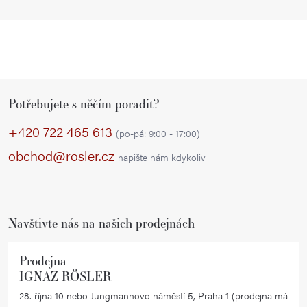
Z
Potřebujete s něčím poradit?
á
p
+420 722 465 613
(po-pá: 9:00 - 17:00)
a
obchod@rosler.cz
napište nám kdykoliv
t
í
Navštivte nás na našich prodejnách
Prodejna
IGNAZ RÖSLER
28. října 10 nebo Jungmannovo náměstí 5, Praha 1 (prodejna má