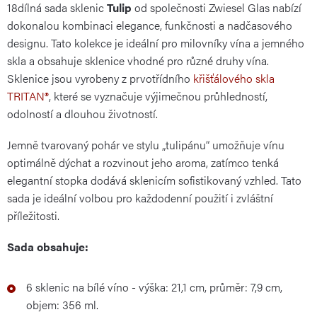
18dílná sada sklenic
Tulip
od společnosti Zwiesel Glas nabízí
dokonalou kombinaci elegance, funkčnosti a nadčasového
designu. Tato kolekce je ideální pro milovníky vína a jemného
skla a obsahuje sklenice vhodné pro různé druhy vína.
Sklenice jsou vyrobeny z prvotřídního
křišťálového skla
TRITAN®
, které se vyznačuje výjimečnou průhledností,
odolností a dlouhou životností.
Jemně tvarovaný pohár ve stylu „tulipánu“ umožňuje vínu
optimálně dýchat a rozvinout jeho aroma, zatímco tenká
elegantní stopka dodává sklenicím sofistikovaný vzhled. Tato
sada je ideální volbou pro každodenní použití i zvláštní
příležitosti.
Sada obsahuje:
6 sklenic na bílé víno - výška: 21,1 cm, průměr: 7,9 cm,
objem: 356 ml.