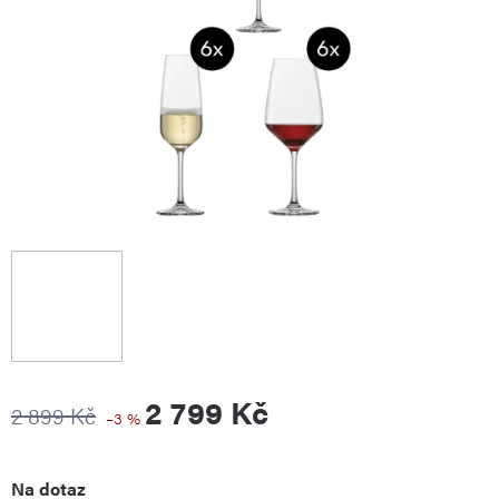
2 799 Kč
2 899 Kč
–3 %
Měrná
Na dotaz