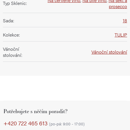
Na červené víno
,
Na bílé víno
,
Na sekt a
Typ Sklenic
:
prosecco
Sada
:
18
Kolekce
:
TULIP
Vánoční
Vánoční stolování
stolování
:
Z
Potřebujete s něčím poradit?
á
p
+420 722 465 613
(po-pá: 9:00 - 17:00)