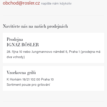
a
obchod@rosler.cz
napište nám kdykoliv
t
í
Navštivte nás na našich prodejnách
Prodejna
IGNAZ RÖSLER
28. října 10 nebo Jungmannovo náměstí 5, Praha 1 (prodejna má
dva vchody)
Vzorkovna grilů
K Horkám 19/21 102 00 Praha 10
Sortiment pouze pro grilování