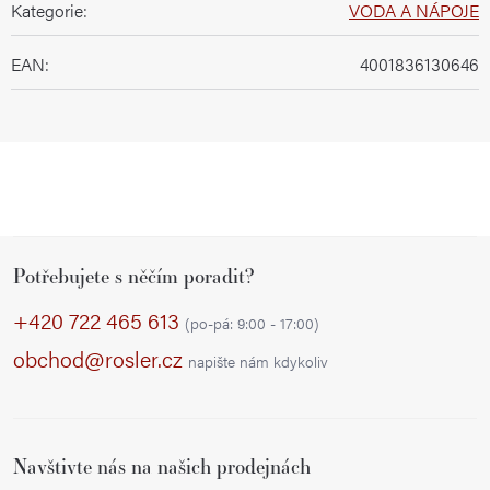
Kategorie
:
VODA A NÁPOJE
EAN
:
4001836130646
Z
Potřebujete s něčím poradit?
á
p
+420 722 465 613
(po-pá: 9:00 - 17:00)
a
obchod@rosler.cz
napište nám kdykoliv
t
í
Navštivte nás na našich prodejnách