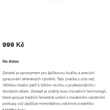
999 Kč
Měrná
Na dotaz
Zwiesel je synonymem pro špičkovou kvalitu a precizní
cena:
zpracování skleněných výrobků. Tato značka s více než
140letou tradicí patří k lídrům na trhu s profesionálním i
domácím sklem. Zwiesel je známý svou inovativní technologií,
která spojuje tradiční řemeslné umění s moderními výrobními
postupy, což zajišťuje mimořádnou odolnost a estetiku
každého kusu.