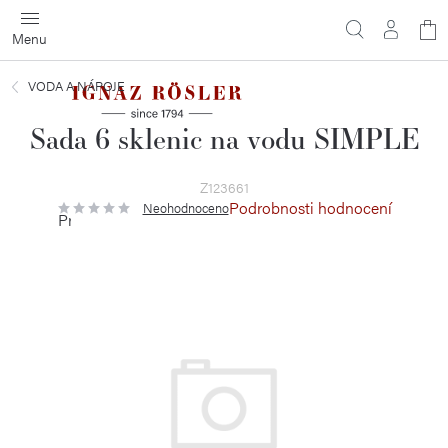
Přejít
N
na
obsah
ko
VODA A NÁPOJE
Sada 6 sklenic na vodu SIMPLE
Z123661
Podrobnosti hodnocení
Neohodnoceno
Průměrné
hodnocení
produktu
je
0,0
z
5
hvězdiček.