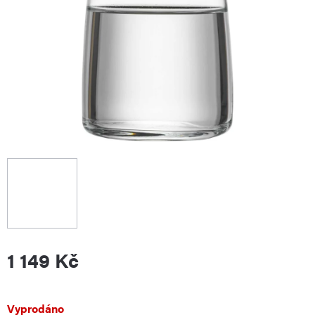
1 149 Kč
Měrná
Vyprodáno