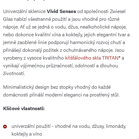
Univerzální sklenice
Vivid Senses
od společnosti Zwiesel
Glas nabízí všestranné použití a jsou vhodné pro různé
nápoje. Ať už se jedná o vodu, džus, nealkoholické nápoje,
nebo dokonce kvalitní vína a koktejly, jejich elegantní tvar a
jemně zaoblené linie podporují harmonický rozvoj chutí a
přinášejí dokonalý požitek z ochutnávaného nápoje. Jsou
vyrobeny z vysoce kvalitního
křišťálového skla TRITAN®
a
vynikají výjimečnou průzračností, odolností a dlouhou
životností.
Minimalistický design bez stopky vhodný do každé
domácnosti přináší moderní eleganci na prostřený stůl.
Klíčové vlastnosti:
univerzální použití - vhodné na vodu, džusy, limonády,
koktejly a víno