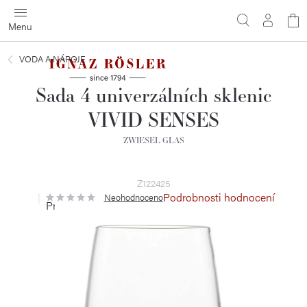
Přejít
N
na
obsah
ko
VODA A NÁPOJE
Sada 4 univerzálních sklenic
VIVID SENSES
ZWIESEL GLAS
Z122425
Podrobnosti hodnocení
Neohodnoceno
Průměrné
hodnocení
produktu
je
0,0
z
5
hvězdiček.