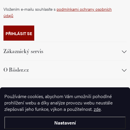
Vložením e-mailu souhlasíte s
podmínkami ochrany osobních
údajů
PŘIHLÁSIT SE
Zákaznický servis
O Rösler.cz
Sledujte nás
Používáme cookies, abychom Vám umožnili pohodlné
prohlížení webu a díky analýze provozu webu neustále
zlepšovali jeho funkce, výkon a použitelnost.
zde
.
Nastavení