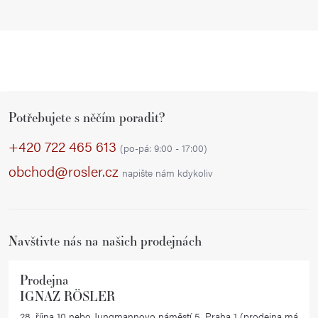
Z
Potřebujete s něčím poradit?
á
p
+420 722 465 613
(po-pá: 9:00 - 17:00)
a
obchod@rosler.cz
napište nám kdykoliv
t
í
Navštivte nás na našich prodejnách
Prodejna
IGNAZ RÖSLER
28. října 10 nebo Jungmannovo náměstí 5, Praha 1 (prodejna má