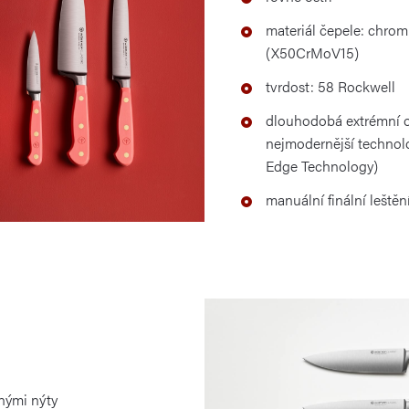
materiál čepele: chro
(X50CrMoV15)
tvrdost: 58 Rockwell
dlouhodobá extrémní o
nejmodernější technolo
Edge Technology)
manuální finální leštěn
nými nýty