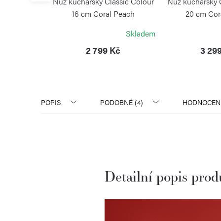
ic Colour 17
Nůž kuchařský Classic Colour
Nůž kuchařský 
Peach
16 cm Coral Peach
20 cm Cor
F
WÜSTHOF
WÜST
Skladem
Skladem
ček.
Kč
2 799 Kč
3 29
POPIS
PODOBNÉ (4)
HODNOCEN
Detailní popis pro