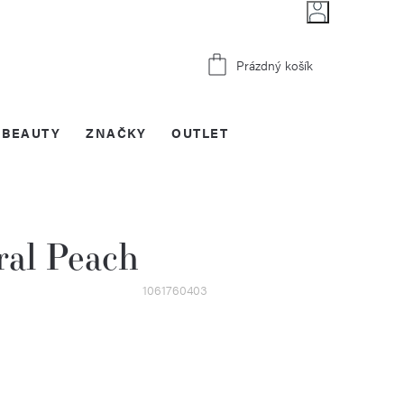
Nákupní
Prázdný košík
košík
BEAUTY
ZNAČKY
OUTLET
ral Peach
1061760403