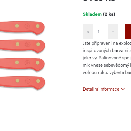
Měrná
Skladem
(2 ks)
cena:
−
+
Jste připraveni na expl
inspirovaných barvami ze
jako vy. Rafinované spo
mix vnese sebevědomý k
volnou ruku: vyberte bar
Detailní informace