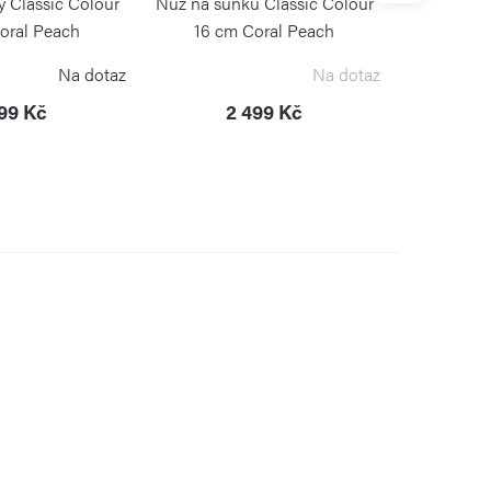
y Classic Colour
Nůž na šunku Classic Colour
Nůž na uzen
oral Peach
16 cm Coral Peach
14 cm
STHOF
WÜSTHOF
Na dotaz
Na dotaz
999 Kč
2 499 Kč
2