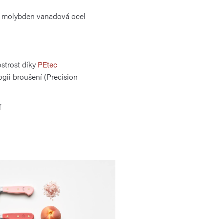
m molybden vanadová ocel
strost díky
PEtec
gii broušení (Precision
í