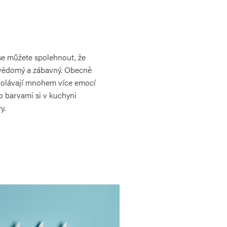
 se můžete spolehnout, že
bevědomý a zábavný. Obecně
volávají mnohem více emocí
to barvami si v kuchyni
y.