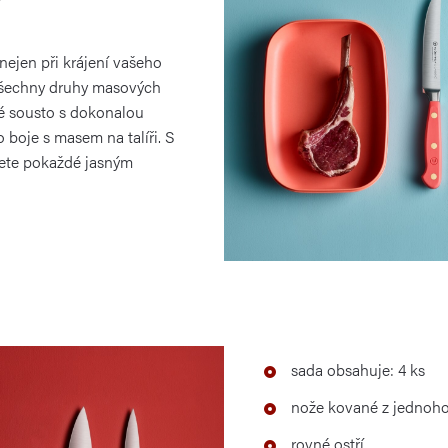
y
 nejen při krájení vašeho
 všechny druhy masových
é sousto s dokonalou
boje s masem na talíři. S
ete pokaždé jasným
sada obsahuje: 4 ks
nože kované z jednoho 
rovné ostří