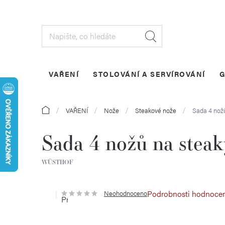
Přejít
na
obsah
VAŘENÍ
STOLOVÁNÍ A SERVÍROVÁNÍ
G
Domů
VAŘENÍ
Nože
Steakové nože
Sada 4 nožů
Sada 4 nožů na steak
WÜSTHOF
Podrobnosti hodnoce
Neohodnoceno
Průměrné
hodnocení
produktu
je
0,0