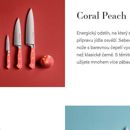
Coral Peach
Energický odstín, na který
přípravu jídla osvěží. Se
nože s barevnou čepelí vy
než klasické černé. S těmi
užijete mnohem více zábav