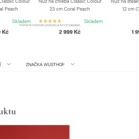
Classic Colour
Nůž na chleba Classic Colour
Nůž na steak
al Peach
23 cm Coral Peach
12 cm C
HOF
WÜSTHOF
WÜ
Skladem
Skladem
Průměrné hodnocení produktu je 5,0 z 5 hvězdiček.
9 Kč
2 999 Kč
1 
Í
ZNAČKA
WÜSTHOF
duktu