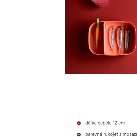
délka čepele 12 cm
barevná rukojeť s mosaz