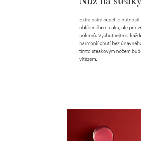
Nůž na steak
Extra ostrá čepel je nutností
oblíbeného steaku, ale pro
pokrmů. Vychutnejte si každ
harmonií chutí bez únavného 
tímto steakovým nožem bud
vítězem.