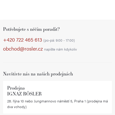
Z
Potřebujete s něčím poradit?
á
p
+420 722 465 613
(po-pá: 9:00 - 17:00)
a
obchod@rosler.cz
napište nám kdykoliv
t
í
Navštivte nás na našich prodejnách
Prodejna
IGNAZ RÖSLER
28. října 10 nebo Jungmannovo náměstí 5, Praha 1 (prodejna má
dva vchody)