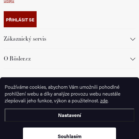
údajů
PŘIHLÁSIT SE
Zákaznický servis
O Rösler.cz
Sledujte nás
Používáme cookies, abychom Vám umožnili pohodlné
prohlížení webu a díky analýze provozu webu neustále
zlepšovali jeho funkce, výkon a použitelnost.
zde
.
Nastavení
Copyright 2026
Ignazrosler.cz
. Všechna práva vyhrazena.
Upravit
nastavení cookies
Souhlasím