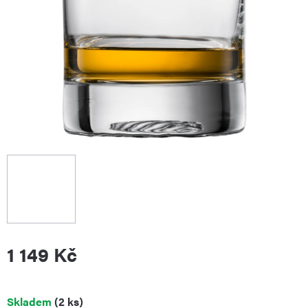
1 149 Kč
Měrná
Skladem
(2 ks)