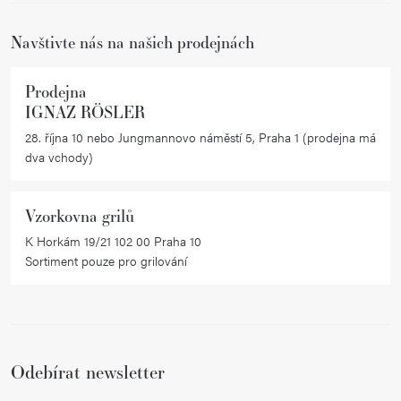
í
Navštivte nás na našich prodejnách
Prodejna
IGNAZ RÖSLER
28. října 10 nebo Jungmannovo náměstí 5, Praha 1 (prodejna má
dva vchody)
Vzorkovna grilů
K Horkám 19/21 102 00 Praha 10
Sortiment pouze pro grilování
Odebírat newsletter