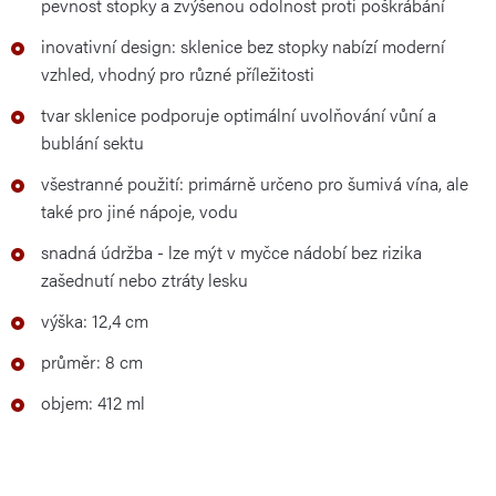
pevnost stopky a zvýšenou odolnost proti poškrábání
inovativní design: sklenice bez stopky nabízí moderní
vzhled, vhodný pro různé příležitosti
tvar sklenice podporuje optimální uvolňování vůní a
bublání sektu
všestranné použití: primárně určeno pro šumivá vína, ale
také pro jiné nápoje, vodu
snadná údržba - lze mýt v myčce nádobí bez rizika
zašednutí nebo ztráty lesku
výška: 12,4 cm
průměr: 8 cm
objem: 412 ml