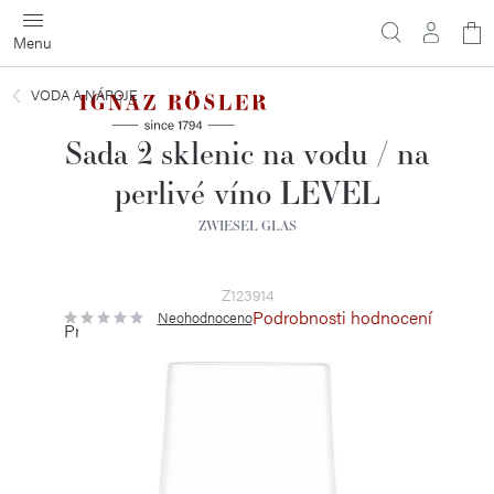
Přejít
N
na
obsah
ko
VODA A NÁPOJE
Sada 2 sklenic na vodu / na
perlivé víno LEVEL
ZWIESEL GLAS
Z123914
Podrobnosti hodnocení
Neohodnoceno
Průměrné
hodnocení
produktu
je
0,0
z
5
hvězdiček.