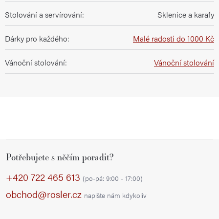
Stolování a servírování
:
Sklenice a karafy
Dárky pro každého
:
Malé radosti do 1000 Kč
Vánoční stolování
:
Vánoční stolování
Z
Potřebujete s něčím poradit?
á
p
+420 722 465 613
(po-pá: 9:00 - 17:00)
a
obchod@rosler.cz
napište nám kdykoliv
t