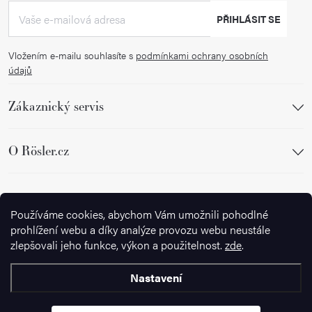
PŘIHLÁSIT SE
Vložením e-mailu souhlasíte s
podmínkami ochrany osobních
údajů
Zákaznický servis
O Rösler.cz
Sledujte nás
Používáme cookies, abychom Vám umožnili pohodlné
prohlížení webu a díky analýze provozu webu neustále
zlepšovali jeho funkce, výkon a použitelnost.
zde
.
Nastavení
Copyright 2026
Ignazrosler.cz
. Všechna práva vyhrazena.
Upravit
nastavení cookies