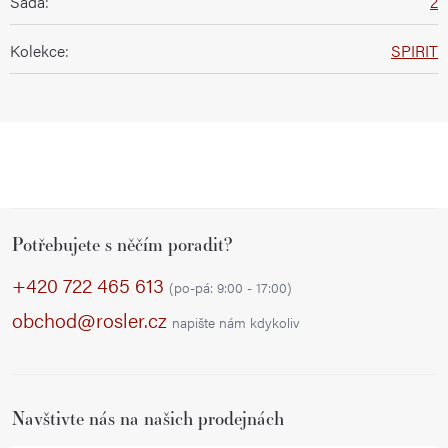
Sada
:
2
Kolekce
:
SPIRIT
Z
Potřebujete s něčím poradit?
á
p
+420 722 465 613
(po-pá: 9:00 - 17:00)
a
obchod@rosler.cz
napište nám kdykoliv
t
í
Navštivte nás na našich prodejnách