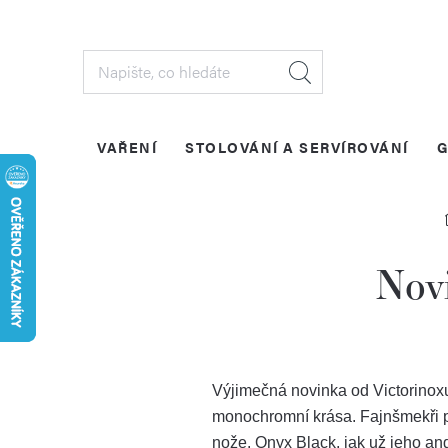
Přejít
na
obsah
VAŘENÍ
STOLOVÁNÍ A SERVÍROVÁNÍ
G
Nov
Výjimečná novinka od Victorinox
monochromní krása. Fajnšmekři pa
nože. Onyx Black, jak už jeho an