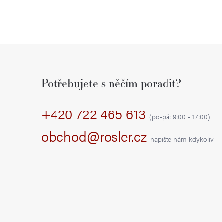
Z
á
Potřebujete s něčím poradit?
p
+420 722 465 613
a
(po-pá: 9:00 - 17:00)
t
obchod@rosler.cz
napište nám kdykoliv
í