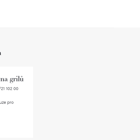
h
na grilů
21 102 00
uze pro