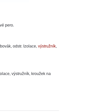
vé pero.
bovák, odstr. Izolace,
výstružník
,
zolace, výstružník, kroužek na