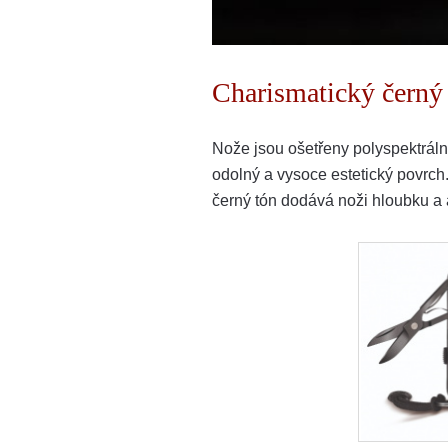
Charismatický černý
Nože jsou ošetřeny polyspektráln
odolný a vysoce estetický povrch.
černý tón dodává noži hloubku a a