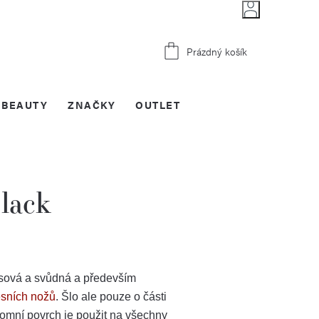
Nákupní
Prázdný košík
košík
BEAUTY
ZNAČKY
OUTLET
lack
asová a svůdná a především
sních nožů
. Šlo ale pouze o části
omní povrch je použit na všechny