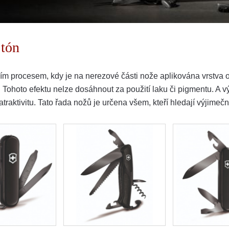
 tón
ím procesem, kdy je na nerezové části nože aplikována vrstva ox
 Tohoto efektu nelze dosáhnout za použití laku či pigmentu. A výs
traktivitu. Tato řada nožů je určena všem, kteří hledají výjimečn