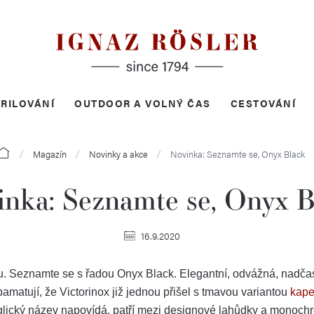
RILOVÁNÍ
OUTDOOR A VOLNÝ ČAS
CESTOVÁNÍ
Domů
Magazín
Novinky a akce
Novinka: Seznamte se, Onyx Black
inka: Seznamte se, Onyx B
16.9.2020
u. Seznamte se s řadou Onyx Black. Elegantní, odvážná, nadč
matují, že Victorinox již jednou přišel s tmavou variantou
kape
glický název napovídá, patří mezi designové lahůdky a monochr