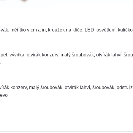
vák, měřítko v cm a in, kroužek na klíče, LED osvětlení, kuličko
el, vývrtka, otvírák konzerv, malý šroubovák, otvírák lahví, šrou
.
vírák konzerv, malý šroubovák, otvírák lahví, šroubovák, odstr. I
řevo