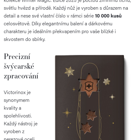
světlu hvězd a přírodě. Každý nůž je vyroben s důrazem na
detail a nese své vlastní číslo v rámci série
10 000 kusů
celosvětově. Díky elegantnímu balení a dárkovému
charakteru je ideálním překvapením pro vaše blízké i
skvostem do sbírky.
Precizní
švýcarské
zpracování
Victorinox je
synonymem
kvality a
spolehlivosti.
Každý nástroj je
vyroben z
nerezové oceli