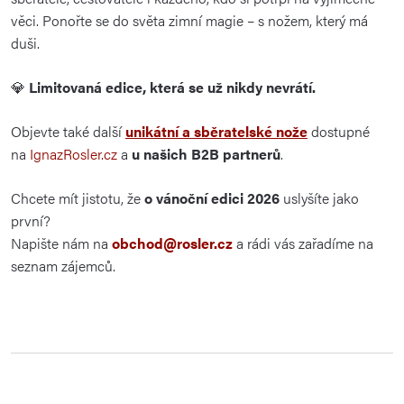
věci. Ponořte se do světa zimní magie – s nožem, který má
duši.
💎
Limitovaná edice, která se už nikdy nevrátí.
Objevte také další
unikátní a sběratelské nože
dostupné
na
IgnazRosler.cz
a
u našich B2B partnerů
.
Chcete mít jistotu, že
o vánoční edici 2026
uslyšíte jako
první?
Napište nám na
obchod@rosler.cz
a rádi vás zařadíme na
seznam zájemců.