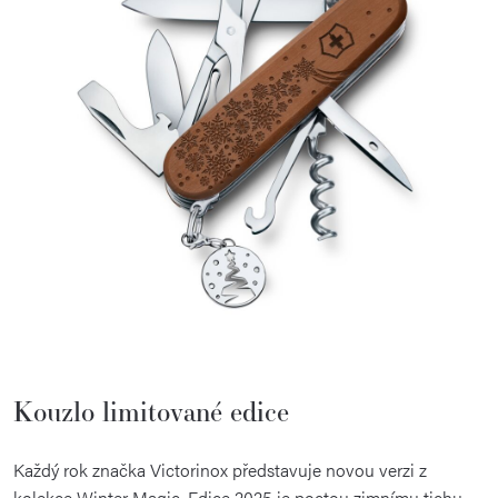
Kouzlo limitované edice
Každý rok značka Victorinox představuje novou verzi z
kolekce Winter Magic. Edice 2025 je poctou zimnímu tichu,