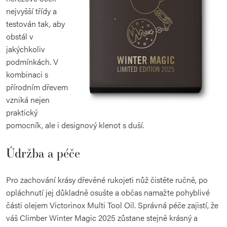
nejvyšší třídy a
testován tak, aby
obstál v
jakýchkoliv
podmínkách. V
kombinaci s
přírodním dřevem
vzniká nejen
praktický
pomocník, ale i designový klenot s duší.
Údržba a péče
Pro zachování krásy dřevěné rukojeti nůž čistěte ručně, po
opláchnutí jej důkladně osušte a občas namažte pohyblivé
části olejem Victorinox Multi Tool Oil. Správná péče zajistí, že
váš Climber Winter Magic 2025 zůstane stejně krásný a