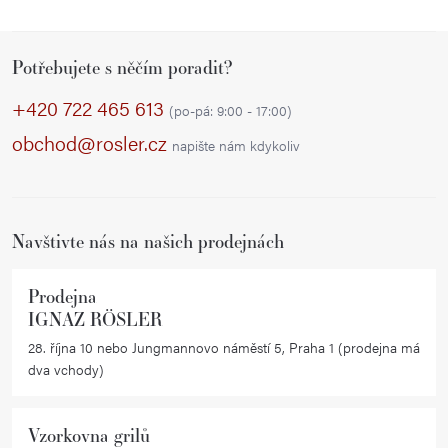
Z
Potřebujete s něčím poradit?
á
p
+420 722 465 613
(po-pá: 9:00 - 17:00)
a
obchod@rosler.cz
napište nám kdykoliv
t
í
Navštivte nás na našich prodejnách
Prodejna
IGNAZ RÖSLER
28. října 10 nebo Jungmannovo náměstí 5, Praha 1 (prodejna má
dva vchody)
Vzorkovna grilů