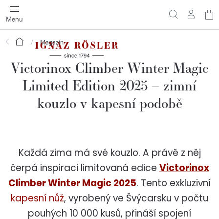
Přejít
N
na
obsah
ko
Domů
Magazín
Victorinox Climber Winter Magic
Limited Edition 2025 – zimní
kouzlo v kapesní podobě
Každá zima má své kouzlo. A právě z něj
čerpá inspiraci limitovaná edice
Victorinox
Climber Winter Magic 2025
. Tento exkluzivní
kapesní nůž
, vyrobený ve Švýcarsku v počtu
pouhých 10 000 kusů, přináší spojení