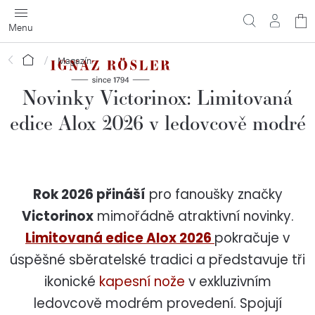
Přejít
N
na
obsah
ko
Domů
Magazín
Novinky Victorinox: Limitovaná
edice Alox 2026 v ledovcově modré
Rok 2026 přináší
pro fanoušky značky
Victorinox
mimořádně atraktivní novinky.
Limitovaná edice Alox 2026
pokračuje v
úspěšné sběratelské tradici a představuje tři
ikonické
kapesní nože
v exkluzivním
ledovcově modrém provedení. Spojují