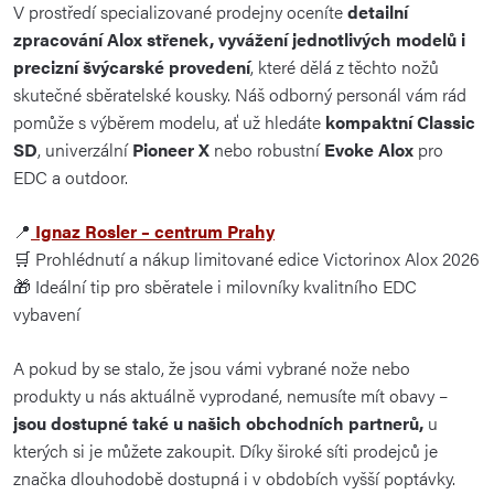
V prostředí specializované prodejny oceníte
detailní
zpracování Alox střenek, vyvážení jednotlivých modelů i
precizní švýcarské provedení
, které dělá z těchto nožů
skutečné sběratelské kousky. Náš odborný personál vám rád
pomůže s výběrem modelu, ať už hledáte
kompaktní Classic
SD
, univerzální
Pioneer X
nebo robustní
Evoke Alox
pro
EDC a outdoor.
📍
Ignaz Rosler – centrum Prahy
🛒 Prohlédnutí a nákup limitované edice Victorinox Alox 2026
🎁 Ideální tip pro sběratele i milovníky kvalitního EDC
vybavení
A pokud by se stalo, že jsou vámi vybrané nože nebo
produkty u nás aktuálně vyprodané, nemusíte mít obavy –
jsou dostupné také u našich obchodních partnerů,
u
kterých si je můžete zakoupit. Díky široké síti prodejců je
značka dlouhodobě dostupná i v obdobích vyšší poptávky.