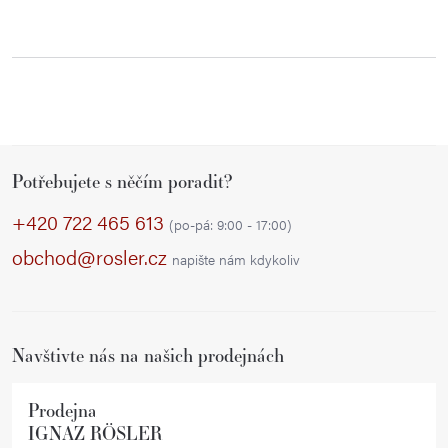
Z
Potřebujete s něčím poradit?
á
p
+420 722 465 613
(po-pá: 9:00 - 17:00)
a
obchod@rosler.cz
napište nám kdykoliv
t
í
Navštivte nás na našich prodejnách
Prodejna
IGNAZ RÖSLER